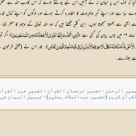
سن کر ڈر گیا کہ لوگ اس پر ایمان نہ لے آئیں اس لیے جانتے ہوئے کہ اس کارب اللہ ہے مح
ے رہا ہے اور اپنے کبر وجبروت کا مظاہرہ کرتے ہوئے اور لوگوں کو اپنے کمال قدرت 
ے ابھی سے جھوٹا سمجھتا ہوں۔ ابن کثیر لکھتے ہیں کہ وہ اللہ تعالیٰ کے وجود کا منکر تھ
گئی ہے
اگر تو
﴿لَئِنِ اتَّخَذْتَ إِلَهًا غَيْرِي لَأَجْعَلَنَّكَ مِنَ الْمَسْجُونِينَ﴾
پھر اس نے (یعنی فرعون ن
لْأَعْلَى فَأَخَذَهُ اللَّهُ نَكَالَ الْآخِرَةِ وَالْأُولَى إِنَّ فِي ذَلِكَ لَعِبْرَةً لِمَنْ يَخْشَى﴾۔
 ہے جوڈرے۔
سیر الرحمٰن
-
تفسیر ترجمان القرآن
-
تفسیر فہم القرآن
قرآن کریم (تفسیر عبدالسلام بھٹوی)
-
تسہیل البیان فی 