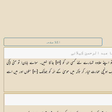
اگلا صفحہ
ا عبد الرحمن کیلانی
اور فرعون نے کہا : اے درباریو! میں تو اپنے علاوہ تمہارے لئے کسی الہٰ کو [٤٩] جانتا نہیں۔ سواے ہامان! تو مٹی (کی
اینٹوں) آگ سے پکا کر پھر میرے لئے ایک اونچی عمارت تیار کر تاکہ میں موسیٰ کے الٰہ کو جھانک [٥٠] سکوں اور میں اسے