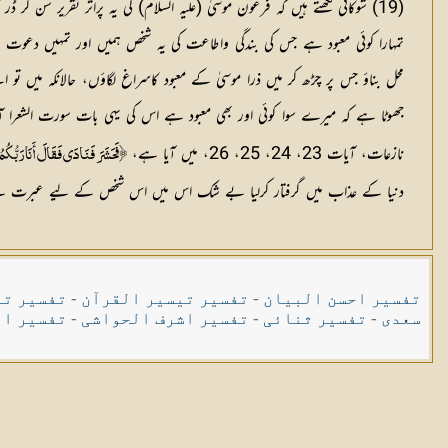
(19) شوکانی لکھتے ہیں کہ فرعون موسیٰ (علیہ السلام) کی یہ پراثر تقریر 
تمہارا کوئی معبود ہے جس کی بندگی واطاعت کی یہ شخص ہمیں اور تمہیں دعوت د
محل بناؤ جس پر چڑھ کر میں ذرا موسیٰ کے معبود کاسراغ لگاؤں، حالانکہ میں تو اس
جھوٹا ہے کہ میرے سوا کوئی اور بھی معبود ہے اس کی یہی بات سورت الشعرا آیت ٢٩ میں یوں بیان کی 
نازعات، آیات 23، 24، 25، 26، میں آیا ہے،
﴿فَحَشَرَ فَنَادَى فَقَالَ أَنَا رَبُّكُمُ ا
دنیا کے عذاب میں گرفتار کرلیا بے شک اس میں اس شخص کے لیے عبرت
تفسیر احسن البیان
-
تفسیر تیسیر القرآن
-
تفسیر تی
سعدی
-
تفسیر ثنائی
-
تفسیر اشرف الحواشی
-
تفسیر ال