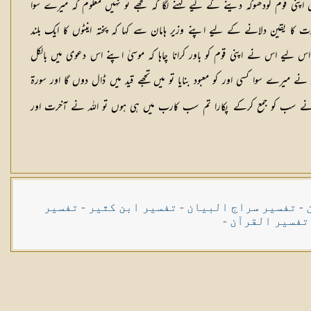
ض اپنی قوم کودھوکہ دینے کے لیے کہنے لگا کہ مجھے تو نہیں معلوم کہ میرے سوا
کا یقین دلانے کے لیے اپنے وزیر ہامان سے کہا کہ پختہ اینٹوں کا ایک بلند
ا، اس لیے اس نے اپنی قوم کو باور کرانا چاہا کہ موسیٰ اپنے اس دعوی میں بالکل
 نے میرے سوا کسی اور کو معبود بنایا تو میں تجھے قید میں ڈال دوں گا اور سورۃ
ے سب کو جمع کرکے پکارا تم سب کارب میں ہی ہوں تو اللہ نے آخرت اور
-
تفسیر سراج البیان
-
تفسیر ابن کثیر
-
تفسیر
تفسیر القرآن
-