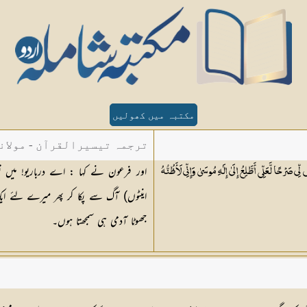
مکتبہ میں کھولیں
ترجمہ تیسیرالقرآن - مولان
َرْحًا لَّعَلِّي أَطَّلِعُ إِلَىٰ إِلَٰهِ مُوسَىٰ وَإِنِّي لَأَظُنُّهُ
جھوٹا آدمی ہی سمجھتا ہوں۔