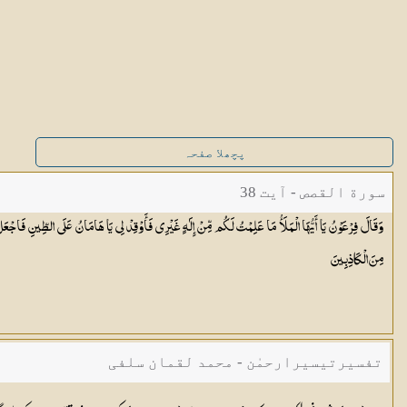
پچھلا صفحہ
سورة القصص - آیت 38
وَقَالَ فِرْعَوْنُ يَا أَيُّهَا الْمَلَأُ مَا عَلِمْتُ لَكُم مِّنْ إِلَٰهٍ غَيْرِي فَأَوْقِدْ لِي يَا هَامَانُ عَلَى الطِّينِ فَاجْعَل لِّي ص
مِنَ
الْكَاذِبِينَ
تفسیرتیسیرارحمٰن - محمد لقمان سلفی