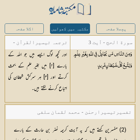
پچھلا صفحہ
مکتبہ میں کھولیں
اگلا صفحہ
سورة الحج - آیت 3
ترجمہ تیسیرالقرآن -
اور کچھ لوگ ایسے ہیں جو اللہ کے
وَمِنَ النَّاسِ مَن يُجَادِلُ فِي اللَّهِ بِغَيْرِ عِلْمٍ
مولانا عبد الرحمن
بارے [٢] میں بغیر علم کے بحث
وَيَتَّبِعُ كُلَّ شَيْطَانٍ
مَّرِيدٍ
کیلانی
کرتے اور [٣] ہر سرکش شیطان کی
اتباع کرنے لگتے ہیں۔
تفسیرتیسیرارحمٰن - محمد لقمان سلفی
(2) مفسرین کہتے ہیں کہ یہ آیت کریمہ نضر بن حارث کے بارے