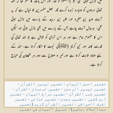
میں نازل ہوئی تھی، جو بڑا جھگڑا لو تھا، اور اس بات کا منکر تھا کہ اللہ
تعالیٰ مردوں کو دوبارہ زندہ کرے گا۔ بعض مفسرین کا خیال ہے کہ یہ
آیت ولید بن مغیرہ اور عتبہ بن ربیعہ کے بارے میں نازل ہوئی
تھی، بہرحال آیت چاہے جس کے بارے میں بھی نازل ہوئی ہو، لیکن
اس کا مفہوم عام ہے اور ہر اس آدمی کو شامل ہے جو اللہ تعالیٰ کی
قدرت کاملہ اور نبی کریم (ﷺ)کی نبوت کا انکار کرتا ہے، اللہ کے
لیے اولاد ثابت کرتا ہے اور خیر و صلاح سے دور ہر شیطان کی اتباع
کرتا ہے۔
تفسیر احسن البیان
-
تفسیر تیسیر القرآن
-
تفسیر تیسیر الرحمٰن
-
تفسیر ترجمان القرآن
-
تفسیر فہم القرآن
-
تفسیر سراج البیان
-
تفسیر
ابن کثیر
-
تفسیر سعدی
-
تفسیر ثنائی
-
تفسیر
اشرف الحواشی
-
تفسیر القرآن کریم (تفسیر
عبدالسلام بھٹوی)
-
تسہیل البیان فی تفسیر