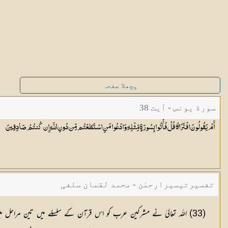
پچھلا صفحہ
سورة یونس - آیت 38
أَمْ يَقُولُونَ افْتَرَاهُ ۖ قُلْ فَأْتُوا بِسُورَةٍ مِّثْلِهِ وَادْعُوا مَنِ اسْتَطَعْتُم مِّن دُونِ اللَّهِ إِن كُنتُمْ
صَادِقِينَ
تفسیرتیسیرارحمٰن - محمد لقمان سلفی
(
33
) اللہ تعالیٰ نے مشرکین عرب کو اس قرآن کے سلسلے میں تین مراحل میں چی