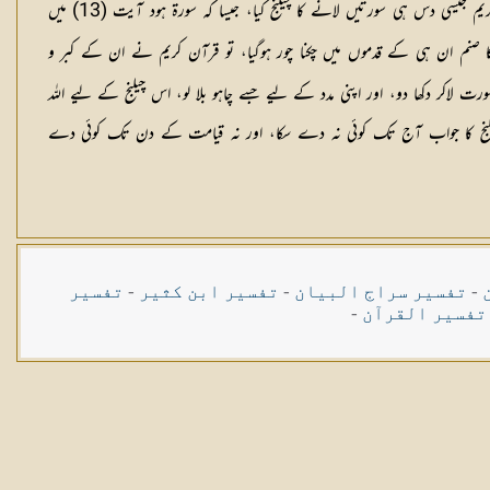
م جیسی دس ہی سورتیں لانے کا چیلنج کیا، جیسا کہ سورۃ ہود آیت (
13
) میں
صنم ان ہی کے قدموں میں چکنا چور ہوگیا، تو قرآن کریم نے ان کے کبر و
ت لاکر دکھا دو، اور اپنی مدد کے لیے جسے چاہو بلا لو، اس چیلنج کے لیے اللہ
یلنج کا جواب آج تک کوئی نہ دے سکا، اور نہ قیامت کے دن تک کوئی دے
-
تفسیر سراج البیان
-
تفسیر ابن کثیر
-
تفسیر
تفسیر القرآن
-