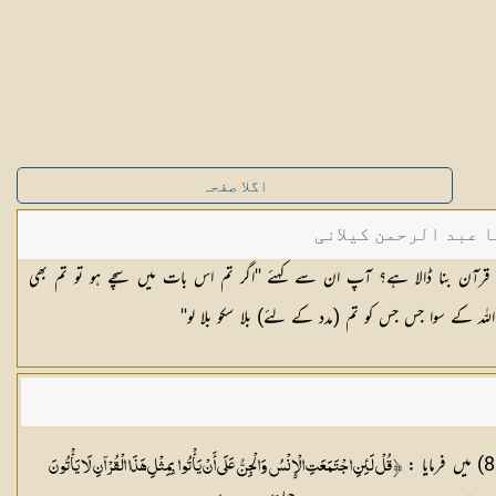
اگلا صفحہ
ا عبد الرحمن کیلانی
ہ قرآن بنا ڈالا ہے؟ آپ ان سے کہئے ''اگر تم اس بات میں سچے ہو تو تم بھی
8
) میں فرمایا :
İقُلْ لَئِنِ اجْتَمَعَتِ الْإِنْسُ وَالْجِنُّ عَلَى أَنْ يَأْتُوا بِمِثْلِ هَذَا الْقُرْآنِ لَا يَأْتُونَ