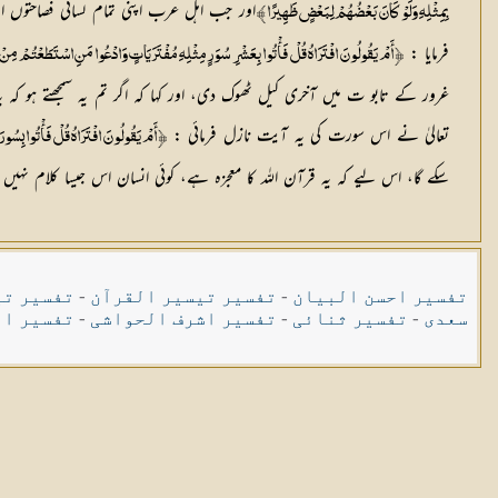
اور جب اہل عرب اپنی تمام لسانی فصاحتوں ا
بِمِثْلِهِ وَلَوْ كَانَ بَعْضُهُمْ لِبَعْضٍ ظَهِيرًاĬ
فرمایا :
İأَمْ يَقُولُونَ افْتَرَاهُ قُلْ فَأْتُوا بِعَشْرِ سُوَرٍ مِثْلِهِ مُفْتَرَيَاتٍ وَادْعُوا مَنِ اسْتَطَعْتُمْ مِنْ دُونِ اللَّهِ إِنْ كُنْتُمْ صَادِقِينَĬ
غرور کے تابو ت میں آخری کیل ٹھوک دی، اور کہا کہ اگر تم یہ سمجھتے ہو کہ یہ 
تعالیٰ نے اس سورت کی یہ آیت نازل فرمائی :
İأَمْ يَقُولُونَ افْتَرَاهُ قُلْ فَأْتُوا بِسُورَةٍ مِثْلِهِ وَادْعُوا مَنِ اسْتَطَعْتُمْ مِنْ دُونِ اللَّهِ إِنْ كُنْتُمْ صَادِقِينَĬ
سکے گا، اس لیے کہ یہ قرآن اللہ کا معجزہ ہے، کوئی انسان اس جیسا کلام نہیں ل
تفسیر احسن البیان
-
تفسیر تیسیر القرآن
-
تفسیر تی
سعدی
-
تفسیر ثنائی
-
تفسیر اشرف الحواشی
-
تفسیر ال