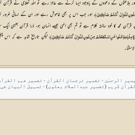
ور بلاغتوں کے دعووں کے باوجود ایسا کرنے سے عاجز رہے تو اللہ تعلای نے قرآن کری
اور جب اس پر بھی خاموش رہے اور ان کے لسانی غرور کا 
قرآن محمد کا خود ساختہ کلام ہے تو تم بھی انہی جیسے انسان ہو، ذرا قرآن جیسی ایک سور
لیکن تاریخ شاہد ہے کہ اس چ
اسکتا۔
سیر الرحمٰن
-
تفسیر ترجمان القرآن
-
تفسیر فہم القرآن
قرآن کریم (تفسیر عبدالسلام بھٹوی)
-
تسہیل البیان فی 