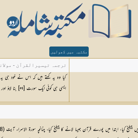
مکتبہ میں کھولیں
ترجمہ تیسیرالقرآن - مولان
کیا وہ یہ کہتے ہیں کہ اس نے خود ہی ی
ایسی ہی کوئی ایک سورت [٥٤] بنا لاؤ اور اللہ کے سوا جس جس کو تم (مدد کے لئے) بلا سکو بلا لو''
لنج کیا، ابتدا میں پورے قرآن جیسا لانے کا چیلنج کیا، چنانچہ سورۃ الاسراء آیت (
8