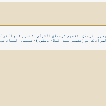
سیر الرحمٰن
-
تفسیر ترجمان القرآن
-
تفسیر فہم القرآن
قرآن کریم (تفسیر عبدالسلام بھٹوی)
-
تسہیل البیان فی 