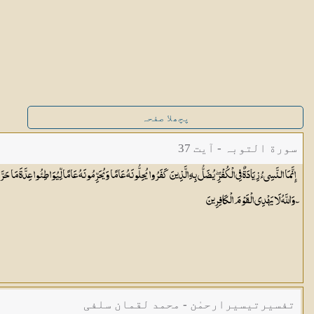
پچھلا صفحہ
سورة التوبہ - آیت 37
إِنَّمَا النَّسِيءُ زِيَادَةٌ فِي الْكُفْرِ ۖ يُضَلُّ بِهِ الَّذِينَ كَفَرُوا يُحِلُّونَهُ عَامًا وَيُحَرِّمُونَهُ عَامًا لِّيُوَاطِئُوا عِدَّةَ مَا حَرَّم
ۗ وَاللَّهُ لَا يَهْدِي الْقَوْمَ
الْكَافِرِينَ
تفسیرتیسیرارحمٰن - محمد لقمان سلفی