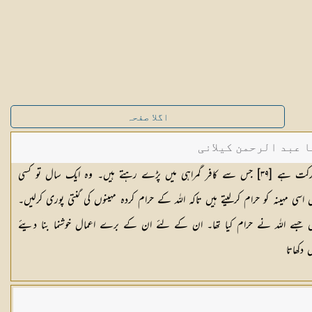
اگلا صفحہ
ا عبد الرحمن کیلانی
مہینوں کو پیچھے ہٹا دینا ایک مزید کافرانہ حرکت ہے [٣٩] جس سے کافر گمراہی میں پڑے رہتے ہیں۔ وہ ایک سال تو کسی
سی مہینہ کو حرام کرلیتے ہیں تاکہ اللہ کے حرام کردہ مہینوں کی گنتی پوری کرلیں۔
ں جسے اللہ نے حرام کیا تھا۔ ان کے لئے ان کے برے اعمال خوشنما بنا دیئے
 دکھاتا