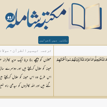
مکتبہ میں کھولیں
ترجمہ تیسیرالقرآن - مولان
َ اللَّهُ فَيُحِلُّوا مَا حَرَّمَ اللَّهُ ۚ زُيِّنَ لَهُمْ سُوءُ أَعْمَالِهِمْ
مہینہ کو حلال کرلیتے ہیں اور دوسرے سال ا
اس طرح وہ اس مہینہ کو حلال کرلیتے ہی
گئے ہیں اور اللہ کافروں کو سیدھی راہ نہیں