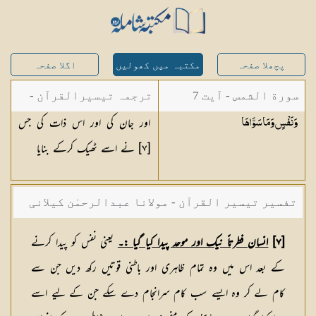
پچھلا صفحہ
مکتبہ میں کھولیں
اگلا صفحہ
سورة الشمس - آیت 7
ترجمہ تیسیرالقرآن -
اور جان کی اور اس ذات کی جس
وَنَفْسٍ وَمَا
سَوَّاهَا
مولانا عبد الرحمن
[
٧
] نے اسے ٹھیک کرکے بنایا
کیلانی
تفسیر تیسیر القرآن - مولانا عبدالرحمٰن کیلانی
[٧]
انسان فطرتاً نیک اور موحد پیدا کیا گیا :۔
یعنی نفس کو پیدا کرنے
کے بعد اس میں وہ تمام ظاہری اور باطنی قوتیں رکھ دیں جن سے
کام لے کر وہ ایسے سب کام سرانجام دے سکے جن کے لیے اسے