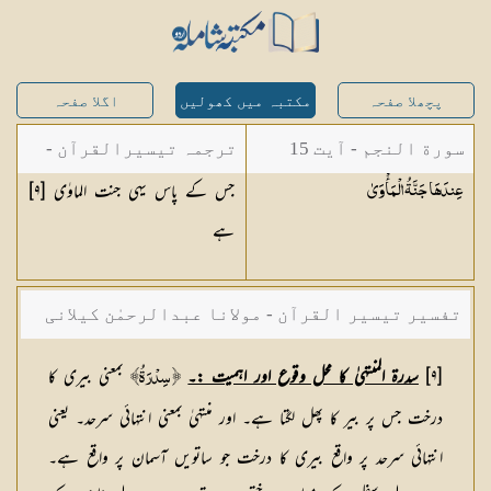
پچھلا صفحہ
مکتبہ میں کھولیں
اگلا صفحہ
سورة النجم - آیت 15
ترجمہ تیسیرالقرآن -
جس کے پاس یہی جنت الماوٰی [
٩
]
عِندَهَا جَنَّةُ
الْمَأْوَىٰ
مولانا عبد الرحمن
ہے
کیلانی
تفسیر تیسیر القرآن - مولانا عبدالرحمٰن کیلانی
[٩]
سدرۃ المنتہیٰ کا محل وقوع اور اہمیت :۔
بمعنی بیری کا
﴿ سِدْرَۃُ﴾
درخت جس پر بیر کا پھل لگتا ہے۔ اور منتہیٰ بمعنی انتہائی سرحد۔ یعنی
انتہائی سرحد پر واقع بیری کا درخت جو ساتویں آسمان پر واقع ہے۔