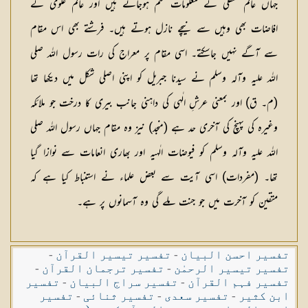
جہاں عالم سفلی کے معلومات ختم ہوجاتے ہیں اور عالم علوی کے
افاضات بھی وہیں سے نیچے نازل ہوتے ہیں۔ فرشتے بھی اس مقام
سے آگے نہیں جاسکتے۔ اسی مقام پر معراج کی رات رسول اللہ صلی
اللہ علیہ وآلہ وسلم نے سیدنا جبریل کو اپنی اصلی شکل میں دیکھا تھا
(م۔ ق) اور بمعنی عرشِ الٰہی کی داہنی جانب بیری کا درخت جو ملائکہ
وغیرہ کی پہنچ کی آخری حد ہے (منجد) نیز وہ مقام جہاں رسول اللہ صلی
اللہ علیہ وآلہ وسلم کو فیوضات الٰہیہ اور بھاری انعامات سے نوازا گیا
تھا۔ (مفردات) اسی آیت سے بعض علماء نے استنباط کیا ہے کہ
متقین کو آخرت میں جو جنت ملے گی وہ آسمانوں پر ہے۔
تفسیر احسن البیان
-
تفسیر تیسیر القرآن
-
تفسیر تیسیر الرحمٰن
-
تفسیر ترجمان القرآن
-
تفسیر فہم القرآن
-
تفسیر سراج البیان
-
تفسیر
ابن کثیر
-
تفسیر سعدی
-
تفسیر ثنائی
-
تفسیر