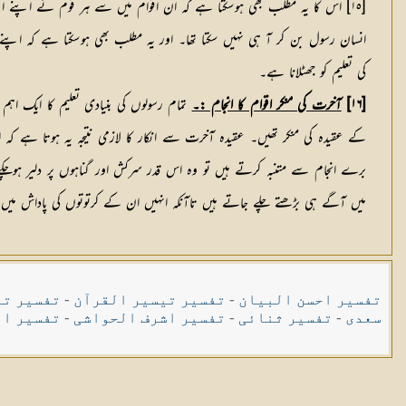
[١٥] اس کا یہ مطلب بھی ہوسکتا ہے کہ ان اقوام میں سے ہر قوم نے اپنے 
انسان رسول بن کر آ ہی نہیں سکتا تھا۔ اور یہ مطلب بھی ہوسکتا ہے کہ اپنے 
کی تعلیم کو جھٹلانا ہے۔
[١٦]
آخرت کی منکر اقوام کا انجام :۔
تمام رسولوں کی بنیادی تعلیم کا ایک اہم
کے عقیدہ کی منکر تھیں۔ عقیدہ آخرت سے انکار کا لازمی نتیجہ یہ ہوتا ہے کہ اف
برے انجام سے متنبہ کرتے ہیں تو وہ اس قدر سرکش اور گناہوں پر دلیر ہوچک
میں آگے ہی بڑھتے چلے جاتے ہیں تاآنکہ انہیں ان کے کرتوتوں کی پاداش میں د
تفسیر احسن البیان
-
تفسیر تیسیر القرآن
-
تفسیر تی
سعدی
-
تفسیر ثنائی
-
تفسیر اشرف الحواشی
-
تفسیر ال