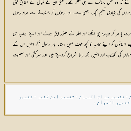
 اس لئے کہ وہ نفس رسالت کے ہی منکر تھے۔ یعنی ان کے خیال کے مطابق کوئی
رسولوں کی بنیادی تعلیم ایک جیسی ہے۔ اور رسولوں کو جھٹلانے سے مراد رسول
خرت یا مر کر دوبارہ جی اٹھنے اور اللہ کے حضور پیش ہونے اور اپنے جواب ہی
یسے انسانوں کو اپنے محاسبہ کا کچھ خوف نہیں رہتا۔ پھر رسول آکر انہیں ان کے
ولوں کی تکذیب اور انہیں دکھ دینا شروع کردیتے ہیں اور سرکشی اور معصیت
-
تفسیر سراج البیان
-
تفسیر ابن کثیر
-
تفسیر
تفسیر القرآن
-