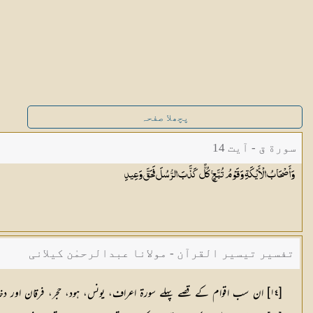
پچھلا صفحہ
سورة ق - آیت 14
وَأَصْحَابُ الْأَيْكَةِ وَقَوْمُ تُبَّعٍ ۚ كُلٌّ كَذَّبَ الرُّسُلَ فَحَقَّ
وَعِيدِ
تفسیر تیسیر القرآن - مولانا عبدالرحمٰن کیلانی
[١٤] ان سب اقوام کے قصے پہلے سورۃ اعراف، یونس، ہود، حجر، فرقان اور دخان میں گزر چکے ہیں اور حواشی میں تفصیلات آچکی ہیں۔ وہاں ملاحظہ کر لئے جائیں۔