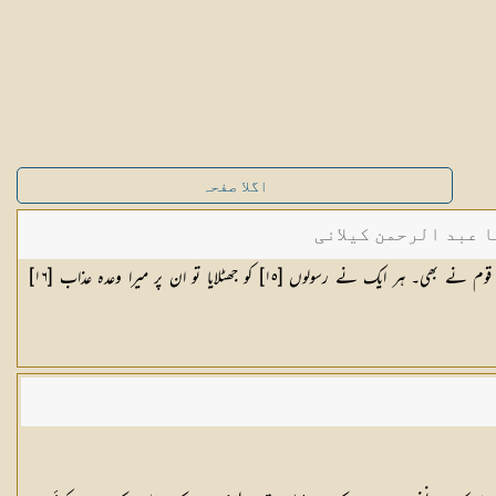
اگلا صفحہ
ا عبد الرحمن کیلانی
 قوم نے بھی۔ ہر ایک نے رسولوں [
١٥
] کو جھٹلایا تو ان پر میرا وعدہ عذاب [
١٦
]