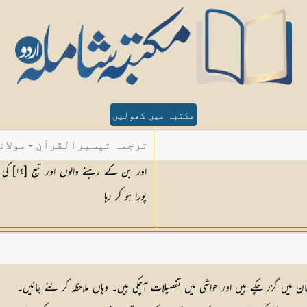
مکتبہ میں کھولیں
ترجمہ تیسیرالقرآن - مولان
اور بن کے رہنے والوں اور تبع [
١٤
] کی
پورا ہو کر رہا