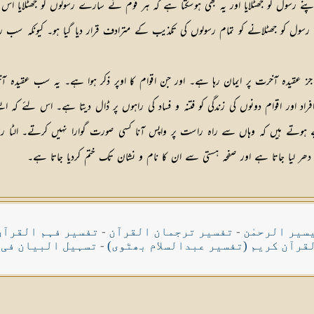
اپنے رسول کو جھٹلایا اور یہ بھی ہوسکتا ہے کہ ہر قوم نے سارے رسولوں کو جھٹلایا
رسول کو جھٹلانے کو تمام رسولوں کی تکذیب کے مترادف قرار دیا گیا ہو۔ کیونکہ سب 
 جز عقیدہ آخرت پر ایمان رہا ہے۔ اور جن اقوام کا اوپر ذکر ہوا ہے۔ یہ سب عقیدہ آ
راد اور اقوام دونوں کی زندگی کو فتنہ و فساد کی راہوں پر ڈال دیتا ہے۔ اس لئے کہ ا
ے ہوتے ہیں کہ وہاں سے راہ راست پر واپس آنا کسی صورت گوارا نہیں کرتے۔ الٹا رس
ھر لیا جاتا ہے اور صفحہ ہستی سے ان کا نام و نشان تک ختم کردیا جاتا ہے۔
سیر الرحمٰن
-
تفسیر ترجمان القرآن
-
تفسیر فہم القرآن
قرآن کریم (تفسیر عبدالسلام بھٹوی)
-
تسہیل البیان فی 