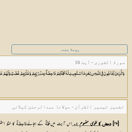
پچھلا صفحہ
سورة الشورى - آیت 16
وَالَّذِينَ يُحَاجُّونَ فِي اللَّهِ مِن بَعْدِ مَا اسْتُجِيبَ لَهُ حُجَّتُهُمْ دَاحِضَةٌ عِندَ رَبِّهِمْ وَعَلَيْهِمْ غَضَبٌ وَلَهُمْ 
تفسیر تیسیر القرآن - مولانا عبدالرحمٰن کیلانی
[٢٥]
کا لغوی مفہوم :۔
اس آیت میں
کے بجائے
دحض
حُجَّۃٌ
دَاحِضَۃٌ