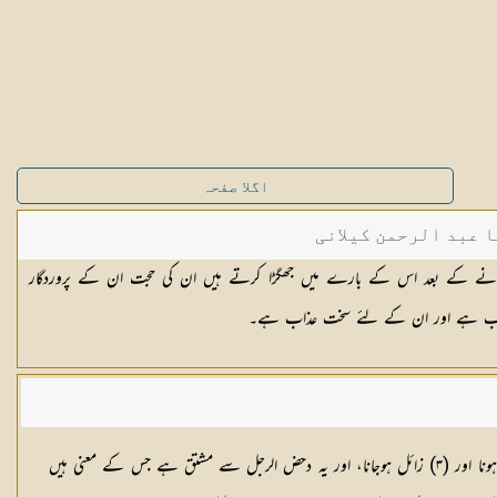
اگلا صفحہ
ا عبد الرحمن کیلانی
ئے جانے کے بعد اس کے بارے میں جھگڑا کرتے ہیں ان کی حجت ان کے پروردگار
 غضب ہے اور ان کے لئے سخت عذاب ہے۔
کا لفظ استعمال ہوا ہے اور دحض کے مفہوم میں تین باتیں پائی جاتی ہیں۔ (١) پھسلنا، (٢) کمزور ہونا اور (٣) زائل ہوجانا، اور یہ دحض الرجل سے مشتق ہے جس کے معنی ہیں