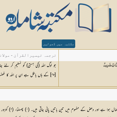
مکتبہ میں کھولیں
ترجمہ تیسیرالقرآن - مولان
جو لوگ اللہ (کی ہستی) کو تسلیم کر ل
عَذَابٌ
شَدِيدٌ
[
٢٥
] کے ہاں باطل ہے ان پر اللہ کا