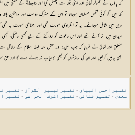
کہ پاؤں نے ٹھوکر کھائی اور اپنی جگہ سے پھسل گیا اور
کے معنی میں ایسی
داحِضَۃٌ
مکہ میں اگر کوئی شخص مسلمان ہوجاتا تو اس کے مشرک دوست اور لواحقین ہاتھ
دین میں شامل ہوجائے۔ یہ تو انفرادی صورت تھی اور اجتماعی صورت یہ تھی کہ ک
میدان میں اتر آئے تھے اور اس دعوت کو روکنے کے لیے کبھی دھمکی، کبھی لا
متعلق اللہ تعالیٰ نے فرمایا کہ جب سنجیدہ اور عقل مند طبقہ اسلام کے دلائل س
بھی چاہیں کرلیں اللہ ان کی سازشوں کو کبھی کامیاب نہ ہونے دے گا اور حق س
تفسیر احسن البیان
-
تفسیر تیسیر القرآن
-
تفسیر تی
سعدی
-
تفسیر ثنائی
-
تفسیر اشرف الحواشی
-
تفسیر ال