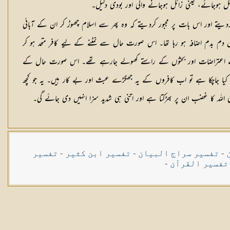
ئل ہوجائے، یعنی زائل ہوجانے والی اور بودی دلیل۔
یتے اور اس بات پر مجبور کردیتے کہ وہ پھر سے اسلام چھوڑ کر ان کے آبائی
یں دم بدم اضافہ ہو رہا تھا۔ اس صورت حال سے نمٹنے کے لیے کافر متحد ہو کر
ل قسم کے اعتراضات اور بحثوں کے راستے کھولے جارہے تھے۔ اس صورت حال کے
تسلیم کیا جاچکا ہے تو اب کافروں کے یہ جھگڑے عبث اور بے کار ہیں۔ یہ جو کچھ
 اللہ کا غضب ان پر بھڑکتا ہے اور اتنی ہی شدید سزا انہیں دی جائے گی۔
-
تفسیر سراج البیان
-
تفسیر ابن کثیر
-
تفسیر
تفسیر القرآن
-