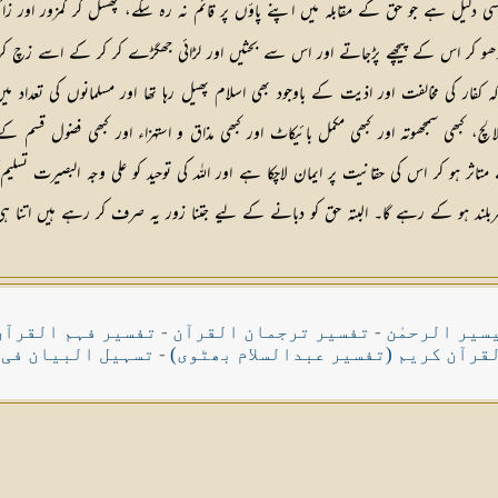
 دلیل ہے جو حق کے مقابلہ میں اپنے پاؤں پر قائم نہ رہ سکے، پھسل کر کمزور اور زا
 دھو کر اس کے پیچھے پڑجاتے اور اس سے بحثیں اور لڑائی جھگڑے کر کر کے اسے زچ کرد
فار کی مخالفت اور اذیت کے باوجود بھی اسلام پھیل رہا تھا اور مسلمانوں کی تعداد م
لچ، کبھی سمجھوتہ اور کبھی مکمل بائیکاٹ اور کبھی مذاق و استہزاء اور کبھی فضو
ے متاثر ہو کر اس کی حقانیت پر ایمان لاچکا ہے اور اللہ کی توحید کو علی وجہ البصیرت 
ربلند ہو کے رہے گا۔ البتہ حق کو دبانے کے لیے جتنا زور یہ صرف کر رہے ہیں اتنا ہی
سیر الرحمٰن
-
تفسیر ترجمان القرآن
-
تفسیر فہم القرآن
قرآن کریم (تفسیر عبدالسلام بھٹوی)
-
تسہیل البیان فی 