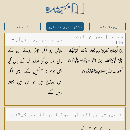
پچھلا صفحہ
مکتبہ میں کھولیں
اگلا صفحہ
سورة آل عمران - آیت
ترجمہ تیسیرالقرآن -
116
بلاشبہ جو لوگ کافر ہوئے ان کے
إِنَّ الَّذِينَ كَفَرُوا لَن تُغْنِيَ عَنْهُمْ أَمْوَالُهُمْ
مولانا عبد الرحمن
مال اور ان کی اولاد اللہ کے ہاں کچھ
وَلَا أَوْلَادُهُم مِّنَ اللَّهِ شَيْئًا ۖ وَأُولَٰئِكَ
کیلانی
بھی کام نہ آسکیں گے۔ یہی لوگ
أَصْحَابُ النَّارِ ۚ هُمْ فِيهَا
خَالِدُونَ
اہل دوزخ ہیں جو اس میں ہمیشہ
رہیں گے
تفسیر تیسیر القرآن - مولانا عبدالرحمٰن کیلانی