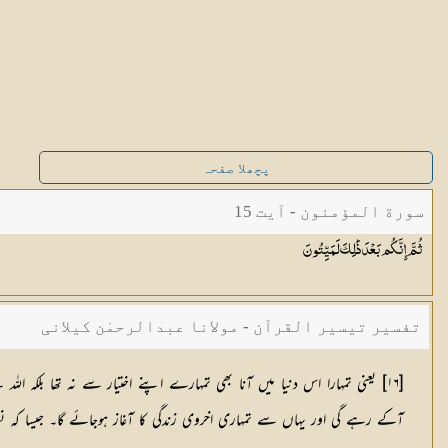
پچھلا صفحہ
سورة المؤمنون - آیت 15
ثُمَّ إِنَّكُم بَعْدَ ذَٰلِكَ
لَمَيِّتُونَ
تفسیر تیسیر القرآن - مولانا عبدالرحمٰن کیلانی
[١٦] یعنی تمہارا اس دنیا میں آنا بھی تمہارے اپنے اختیار سے نہ تھا بلکہ
آکے رہے گی اور یہاں سے تمہاری اخروی زندگی کا آغاز ہوجائے گا۔ جیسا کہ نطفہ