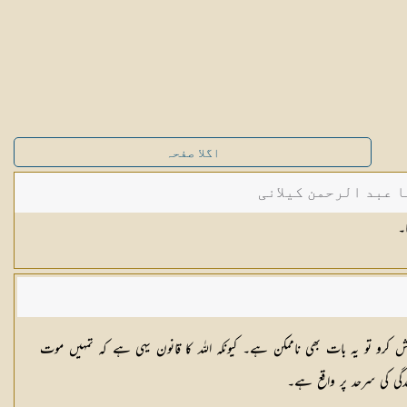
اگلا صفحہ
ا عبد الرحمن کیلانی
شش کرو تو یہ بات بھی ناممکن ہے۔ کیونکہ اللہ کا قانون یہی ہے کہ تمہیں موت
دگی کی سرحد پر واقع ہے۔