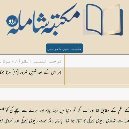
مکتبہ میں کھولیں
ترجمہ تیسیرالقرآن - مولان
پھر اس کے بعد تمہیں ضرور [١٦] مرنا ہوگا۔
 اللہ کے حکم کے مطابق تھا اور اب اگر تم دنیا میں رہنا چاہو اور مرنے سے بچنے کی کو
 سے تمہاری دنیوی زندگی کا آغاز ہوا تھا۔ بالفاظ دیگر موت دنیوی زندگی اور اخروی زن