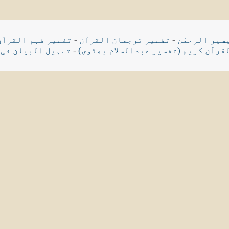
سیر الرحمٰن
-
تفسیر ترجمان القرآن
-
تفسیر فہم القرآن
قرآن کریم (تفسیر عبدالسلام بھٹوی)
-
تسہیل البیان فی 