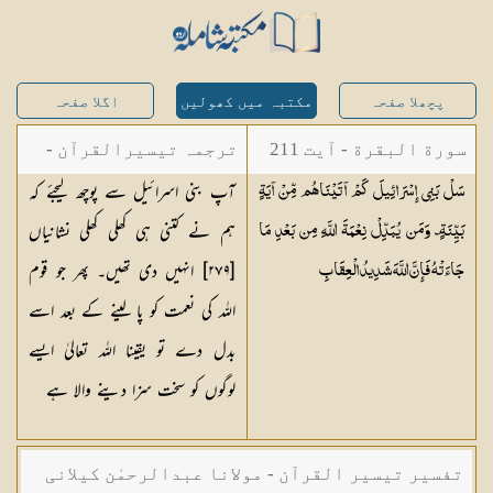
پچھلا صفحہ
مکتبہ میں کھولیں
اگلا صفحہ
سورة البقرة - آیت 211
ترجمہ تیسیرالقرآن -
آپ بنی اسرائیل سے پوچھ لیجئے کہ
سَلْ بَنِي إِسْرَائِيلَ كَمْ آتَيْنَاهُم مِّنْ آيَةٍ
مولانا عبد الرحمن
ہم نے کتنی ہی کھلی کھلی نشانیاں
بَيِّنَةٍ ۗ وَمَن يُبَدِّلْ نِعْمَةَ اللَّهِ مِن بَعْدِ مَا
کیلانی
[٢٧٩] انہیں دی تھیں۔ پھر جو قوم
جَاءَتْهُ فَإِنَّ اللَّهَ شَدِيدُ
الْعِقَابِ
اللہ کی نعمت کو پا لینے کے بعد اسے
بدل دے تو یقینا اللہ تعالیٰ ایسے
لوگوں کو سخت سزا دینے والا ہے
تفسیر تیسیر القرآن - مولانا عبدالرحمٰن کیلانی