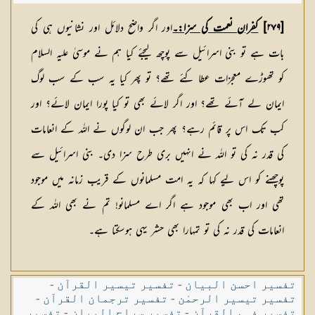
[٢٧٩]
کفران نعمت کی سزا:۔
اور اگر واضح دلائل اور نشانیوں ہی کی
بات ہے تو بنی اسرائیل سے پوچھ لیجئے کیا ہم نے موسیٰ علیہ السلام
کو تھوڑے معجزات عطا کئے تھے؟ تو پھر کیا یہ سب کے سب لوگ
ایمان لے آئے تھے؟ اور اگر لائے بھی تو کیا پورا ایمان لائے؟ اور
کب تک اس پر قائم رہے؟ پھر جب ان لوگوں نے اللہ کے انعامات
کی قدر نہ کی تو اللہ نے انہیں بری طرح سزا دی۔ بنی اسرائیل سے
پوچھنے کو اس لیے کہا کہ یہ امت مسلمانوں کے قریب زمانہ میں موجود
تھی اور اب بھی موجود ہے اگر اے مسلمانو! تم نے بھی اللہ کے
انعامات کی قدر نہ کی تو تمہارا بھی حشر یہی ہوسکتا ہے۔
تفسیر احسن البیان
-
تفسیر تیسیر القرآن
-
تفسیر تیسیر الرحمٰن
-
تفسیر ترجمان القرآن
-
تفسیر فہم القرآن
-
تفسیر سراج البیان
-
تفسیر