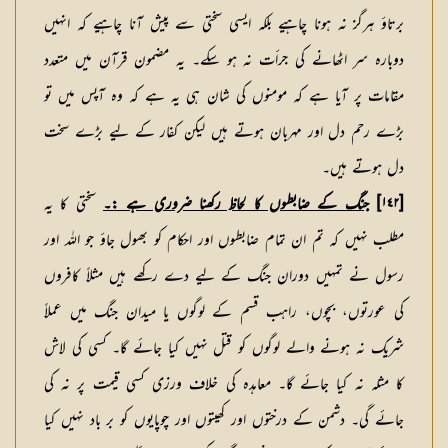
برتاؤ ہرگز نہ ہونا چاہیے بلکہ ایسی سختی سے پیش آنا چاہیے کہ انہیں
دوبارہ سر اٹھانے کی جرأت نہ ہو سکے۔ یہ مضمون قرآن میں متعدد
مقامات پر آیا ہے کہ مومنوں کی شان ہی یہ ہے کہ وہ آپس میں تو
بڑے رحم دل اور مہربان ہوتے ہیں لیکن کفار کے لیے بڑے سخت
دل ہوتے ہیں۔
[١٤٢]
جنگ کے ضابطوں کا لحاظ رکھنا ضروری ہے :۔
سختی کا یہ
مطلب نہیں کہ تم ان تمام ضابطوں اور احکام کو بھول جاؤ جو اللہ اور
رسول نے تمہیں دوران جنگ کے لیے دے رکھے ہیں مثلاً کافروں
کی عورتوں، بچوں، راہب قسم کے لوگوں یا میدان جنگ میں عملاً
شریک نہ ہونے والے لوگوں کو قتل نہیں کیا جائے گا۔ کسی کی لاش
کا مثلہ نہ کیا جائے گا۔ معاہدہ کی خلاف ورزی کسی قیمت پر نہ کی
جائے گی۔ دشمن کے درختوں اور کھیتوں اور چوپایوں کو بر باد نہیں کیا