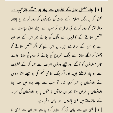
[١٤٠]
پہلے متصل علاقہ کے کافروں سے جہاد پھر آگے بالترتیب :۔
یعنی اگر یہ جنگ اسلام کے راستہ کی رکاوٹوں کو دور کرنے یا بالفاظ
دیگر فتنہ کو دور کرنے کی خاطر ہو تو سب سے پہلے اپنی ریاست سے
متصل علاقے کے کافروں سے جنگ کی جائے پھر اس کے بعد ان
سے جو اس کے ساتھ ملتے ہیں۔ یہ اس لیے کہ اگر متصل علاقے کو
چھوڑ کر اگلے علاقہ سے جنگ شروع کی جائے تو درمیانی علاقہ والے
کافر مسلمانوں کو آگے اور پیچھے دونوں اطراف سے حملہ کر کے خطرات
سے دو چار کرسکتے ہیں۔ اور اگر جنگ دفاعی قسم کی ہو جیسے مثلًا روس
نے افغانستان پر حملہ کردیا تھا۔ تو سب سے پہلے جہاد میں حصہ لینا
افغانستان پر فرض ہوگا پھر ان علاقوں یا ملکوں پر جو افغانستان کی سرحد
کے ساتھ ملتے ہیں یعنی پاکستان اور ایران وغیرہ پر۔
[١٤١] یعنی ان سے جان توڑ کر مقابلہ کرنا چاہیے اور ان سے نرمی کا