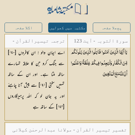
پچھلا صفحہ
مکتبہ میں کھولیں
اگلا صفحہ
سورة التوبہ - آیت 123
ترجمہ تیسیرالقرآن -
اے ایمان والو ! ان کافروں [١٤٠]
يَا أَيُّهَا الَّذِينَ آمَنُوا قَاتِلُوا الَّذِينَ يَلُونَكُم
مولانا عبد الرحمن
سے جنگ کرو جن کا علاقہ تمہارے
مِّنَ الْكُفَّارِ وَلْيَجِدُوا فِيكُمْ غِلْظَةً ۚ وَاعْلَمُوا
کیلانی
ساتھ ملتا ہے۔ اور ان کے ساتھ
أَنَّ اللَّهَ مَعَ
الْمُتَّقِينَ
تمہیں سختی [١٤١] سے پیش آنا چاہئے
اور یہ جان لو کہ اللہ پرہیزگاروں
[١٤٢] کے ساتھ ہے
تفسیر تیسیر القرآن - مولانا عبدالرحمٰن کیلانی