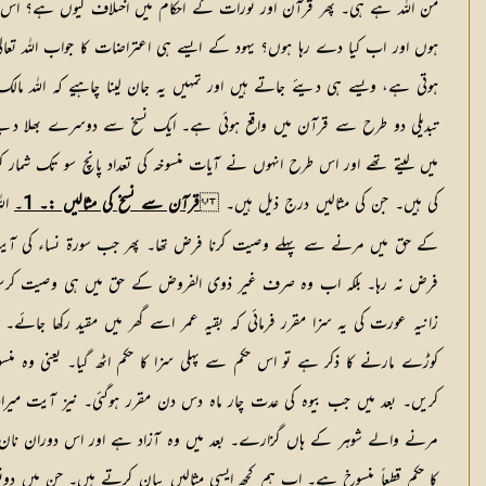
من اللہ ہے ہی۔ پھر قرآن اور تورات کے احکام میں اختلاف کیوں ہے؟ اس اعتراض 
ہوں اور اب کیا دے رہا ہوں؟ یہود کے ایسے ہی اعتراضات کا جواب اللہ تع
ہوتی ہے، ویسے ہی دیئے جاتے ہیں اور تمہیں یہ جان لینا چاہیے کہ اللہ 
تبدیلی دو طرح سے قرآن میں واقع ہوئی ہے۔ ایک نسخ سے دوسرے بھلا دینے
میں لیتے تھے اور اس طرح انہوں نے آیات منسوخہ کی تعداد پانچ سو تک شمار کر
کی ہیں۔ جن کی مثالیں درج ذیل ہیں۔
قرآن سے نسخ کی مثالیں :۔ 1
۔
اللہ
زانیہ عورت کی یہ سزا مقرر فرمائی کہ بقیہ عمر اسے گھر میں مقید رکھا جائے۔ ا
کریں۔ بعد میں جب بیوہ کی عدت چار ماہ دس دن مقرر ہوگئی۔ نیز آیت میراث
مرنے والے شوہر کے ہاں گزارے۔ بعد میں وہ آزاد ہے اور اس دوران نان و ن