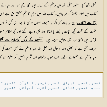
عمل بھی کیا۔ حضور صلی اللہ علیہ وسلم کے زمانہ میں بھی رجم ہوا اور ہم نے ب
کتاب میں اتارا چھوڑ کر مر جائیں۔ کتاب اللہ میں رجم کا حکم مطلق حق ہے اس 
نسخ سے انکار۔۔
حکمت کے تحت کچھ آیات یا جملے یا الفاظ بھلا بھی دیئے گئے اور کچھ احکام منسوخ
قرآن میں ایسی اور بھی مثالیں موجود ہیں۔
یہود کے لوگوں کواسلام سے مت
صرف اتنی ہے کہ بعض دفعہ رسول اللہ صلی اللہ علیہ وسلم نے کسی آیت کی تشریح
علیہ وسلم نے لکھوائے تھے۔ تب صحابہ رضوان اللہ علیہم اجمعین کو معلوم ہوا 
تفسیر احسن البیان
-
تفسیر تیسیر القرآن
-
تفسیر تی
سعدی
-
تفسیر ثنائی
-
تفسیر اشرف الحواشی
-
تفسیر ال