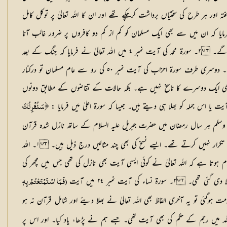
 اور ہر طرح کی سختیاں برداشت کرچکے تھے اور ان کا اللہ تعالیٰ پر توکل کامل
یا کہ ان میں سے بھی ایک مسلمان کو کم از کم دو کافروں پر ضرور غالب آنا
چاہیے۔ اب اس بعد والے حکم سے پہلا حکم منسوخ نہیں ہوا۔ بلکہ جب بھی کسی خطہ میں تحریک جہاد شروع ہوگی تو حالات کے مطابق دونوں قسم کے احکام لاگو ہوں گے۔ ٢۔ سورۃ محمد کی آیت نمبر ٤ میں اللہ تعالیٰ نے فرمایا کہ جنگ کے بعد
جنگی قیدیوں کو خواہ فدیہ لے کر چھوڑ دیا جائے یا احسان رکھ کر۔ اس آیت سے معلوم ہوتا ہے کہ اللہ تعالیٰ نے جنگی قیدیوں کو لونڈی غلام بنانے سے منع فرما دیا ہے۔ دوسری طرف سورۃ احزاب کی آیت نمبر ٥٠ کی رو سے عام مسلمان تو درکنار
وئی بھی ایک دوسرے کا ناسخ نہیں ہے۔ بلکہ حالات کے تقاضوں کے مطابق دونوں
ا اس جملہ کو بھلا ہی دیتے ہیں۔ جیسا کہ سورۃ اعلیٰ میں فرمایا :
﴿ سَنُقْرِئُكَ
 علیہ وسلم ہر سال رمضان میں حضرت جبریل علیہ السلام کے ساتھ نازل شدہ قرآن
کریم کا دور کیا کرتے، اس دوران جن الفاظ یا جس جملہ کو منسوخ کرنا اللہ کو منظور ہوتا تھا وہ آپ صلی اللہ علیہ وسلم بھول جاتے تھے اور جبریل علیہ السلام بھی اس کا تکرار نہیں کرتے تھے۔ ایسے نسخ کی بھی چند مثالیں درج ذیل ہیں۔ ١۔ اللہ
۔ اس سے معلوم ہوتا ہے کہ اللہ تعالیٰ نے کوئی ایسی آیت بھی نازل کی تھی جس میں مچھر کی
ی آیت نمبر ٢٤ میں آیت
(فَـمَا اسْتَمْتَعْتُمْ بِہٖ
وگئی تو یہ آخری الفاظ بھی اللہ تعالیٰ نے بھلا دیئے اور شامل قرآن نہ ہو
لہ میں رجم کے حکم کی بھی آیت تھی۔ جسے ہم نے پڑھا، یاد کیا۔ اور اس پر