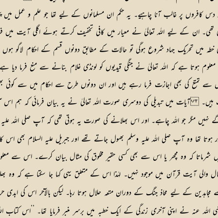
 دس کافروں پر غالب آنا چاہیے۔ یہ حکم ان مسلمانوں کے لیے تھا جو علم و عمل میں پختہ
تھی۔ ان کے لیے اللہ تعالیٰ نے معیار میں کافی تخفیف کرتے ہوئے اگلی آیت میں فرما
ہ لونڈیوں سے تمتع کی بھی اجازت فرما رہے ہیں اور ان دونوں طرح سے احکام میں سے ک
 ہیں۔ آیات میں تبدیلی کی دوسری صورت اللہ تعالیٰ نے یہ بیان فرمائی کہ ہم اس آیت ی
 بھولو گے نہیں مگر جو اللہ چاہے۔ اور اس بھلانے کی صورت یہ ہوتی تھی کہ آپ صلی اللہ
کہ ’’اللہ تعالیٰ اس بات سے نہیں شرماتا کہ وہ مچھر یا اس سے بھی کسی حقیر مخلوق کی مثال بیان کرے
 قرآن میں موجود نہیں۔ لہٰذا اس کے متعلق یہی کہا جا سکتا ہے کہ وہ بھلا دی گئی تھی۔ ٢۔ سورۃ نساء ک
ہدین کے لیے محاذ جنگ کے دوران متعہ حلال ہوتا رہا۔ لیکن بالآخر اس کی ابدی حرمت ہ
للہ عنہ نے اپنی آخری زندگی کے ایک خطبہ میں برسر منبر فرمایا تھا۔ ’’اس کتاب ال