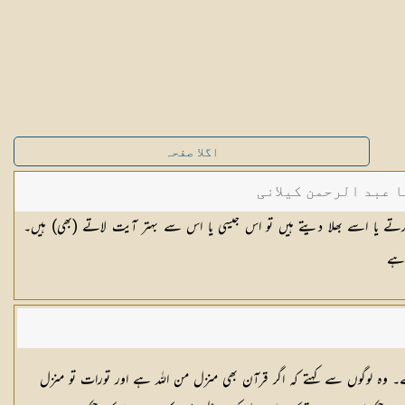
اگلا صفحہ
ا عبد الرحمن کیلانی
ب بھی کسی آیت کو منسوخ [١٢٥] کرتے یا اسے بھلا دیتے ہیں تو اس جیسی یا اس سے بہتر آیت لاتے (بھی) ہیں۔
 ہے
ے۔ وہ لوگوں سے کہتے کہ اگر قرآن بھی منزل من اللہ ہے اور تورات تو منزل