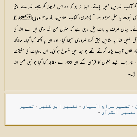
و کتاب اللہ میں نہیں پاتے۔ ایسا نہ ہو کہ وہ اس فریضہ کو جسے اللہ نے اپنی
 ثبوت یا حمل موجود ہو۔‘‘ (بخاری، کتاب المحاربین۔
معتزلہ کا
باب رجم الحبلیٰ)
تو اس کا حکم کیسے باقی رہ گیا۔ یہ تفصیل سورۃ نور کی آیت نمبر ٢ کے تحت ملاحظہ فرمائی جائے۔ یہاں صرف یہ بات چل رہی ہے کہ منزل من اللہ وحی میں سے اللہ کی
لہٰذا یہ مثالیں پیش کرنا ضروری سمجھا گیا، اور ان پر اکتفا کیا گیا۔ حالانکہ
ہم فلاں آیت پڑھا کرتے تھے جو بعد میں منسوخ ہوگئی۔ ان روایات کی حقیقت
پھر جب ایسے جملوں کا قرآن کے ان اجزاء سے مقابلہ کیا گیا جو نبی صلی اللہ
 ہیں۔
-
تفسیر سراج البیان
-
تفسیر ابن کثیر
-
تفسیر
تفسیر القرآن
-