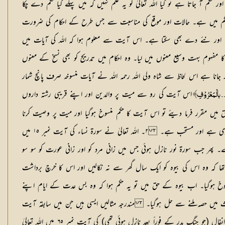
م آ جاتا ہے تو کیا اللہ تعالیٰ کو یہ علم نہیں کہ میں پہلے کیا حکم دے چکا
ے حکم میں ہے۔ حالات اور موقع کی مناسبت سے جس طرح کے احکام کی ضرورت
ہے اور نئے دے بھی سکتا ہے۔ اس آیت سے معلوم ہوا کہ اللہ کی آیات میں
وم بہت وسیع معنوں میں لیا۔ وہ احکام میں تدریج کو بھی نسخ کے معنوں
 جانا ہے اس لحاظ سے شاہ ولی اللہ رحمہ اللہ نے آیات منسوخہ صرف پانچ شمار
اس آیت کی رو سے میت پر والدین اور اپنے قریبی رشتہ داروں
۔۔ بالْمَعْرُوْفِ﴾
میراث کے حصے خود ہی والدین اور اقربین کے حق میں مقرر فرما دیئے تو اس آیت کا حکم منسوخ ہوگیا اور میت پر وصیت کرنا
فرض نہ رہا۔ بلکہ اب وہ صرف غیر ذوی الفروض کے حق میں ہی وصیت کرسکتا ہے اور وہ بھی زیادہ سے زیادہ تہائی مال تک، نیز یہ وصیت فرض نہیں بلکہ اختیاری ہے اور مستحب ہے۔ ٢۔ اللہ تعالیٰ نے سورۃ نساء کی آیت نمبر ١٥ میں
ا دے۔ پھر جب سورۃ نور نازل ہوئی جس میں زانی مرد کو اور زانی عورت کو سو سو
خ ہوگئی۔ ٣۔ سورۃ بقرہ کی آیت نمبر ٢٤٠ کی رو سے میت کے وارثوں پر فرض تھا کہ وہ اس کی بیوہ کو ایک سال گھر سے نہ نکالیں اور اس کا خرچ برداشت
وخ ہوگیا۔ اب بیوہ کے حق میں تو یہ حکم ہوا کہ وہ بس عدت کے ایام اپنے
ث میں حصہ ملنے سے حل ہوگیا۔ مندرجہ مثالیں ایسی ہیں جن میں سابقہ آیت
کا حکم قطعاً منسوخ ہے۔ اب ہم کچھ ایسی مثالیں بیان کرتے ہیں۔ جن میں دونوں قسم کے حکم حالات کے تقاضوں کے تحت ساتھ ساتھ چلتے ہیں مثلاً: ١۔ سورۃ انفال (جو جنگ بدر کے فوراً بعد نازل ہوئی تھی) کی آیت نمبر ٦٥ میں اللہ تعالیٰ