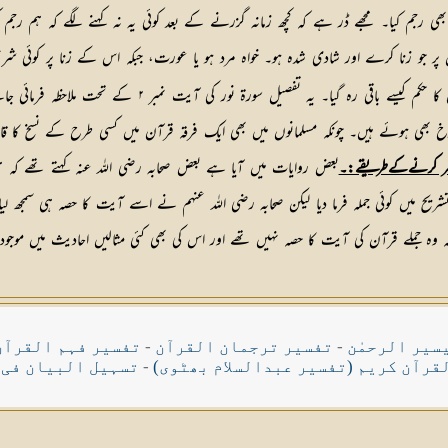
ھی رجم کیا۔ مجھے ڈر ہے کہ کچھ زمانہ گزرنے کے بعد کوئی یہ نہ کہنے لگے کہ ہم رجم ک
پر جو زنا کرے اور شادی شدہ ہو۔ خواہ مرد ہو یا عورت، جبکہ اس کے زنا پر کوئی شرعی
رہی یہ بات کہ اگر یہ آیت منسوخ ہوگئی یا بھلا دی گئی 
 بھی ہوئے ہیں۔ چونکہ مسلمانوں میں بھی ایک فرقہ قرآن میں کسی طرح کے نسخ کا قائل نہیں 
نفر کرنےکےطریقے:۔
بعض روایات میں آیا ہے بعض صحابہ رضی اللہ عنہ کہتے تھے کہ 
 میں کوئی جملہ فرما دیا لیکن صحابہ رضی اللہ عنہم نے اسے آیت کا حصہ ہی سمجھ لیا، 
کہ وہ جملے قرآن کی آیت کا حصہ نہیں تھے اور اس کی بھی کئی مثالیں احادیث میں موجود
سیر الرحمٰن
-
تفسیر ترجمان القرآن
-
تفسیر فہم القرآن
قرآن کریم (تفسیر عبدالسلام بھٹوی)
-
تسہیل البیان فی 