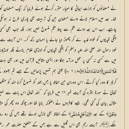
نے مسلمانوں کو جرأت ایمانی کا معیار مقرر کرتے ہوئے فرمایا کہ ایک مسلمان کو
تھا۔ بعد میں اسلام لانے والے مسلمان جن کی تربیت بھی پوری طرح نہ ہوسکی 
خود رسول اللہ صلی اللہ علیہ وسلم کو جنگی قیدیوں کو لونڈی غلام بنانے بلک
میں سے کسی نہ کسی پر عمل درآمد ہوگا اور ایسی مثالیں قرآن میں اور بھی بہت
(۸۷: ۶ ،۷) یعنی ہم تمہیں پڑھائیں گے جسے تم
فَلَا تَنسَىٰ إِلَّا مَا شَاءَ اللَّـهُ ﴾
تعالیٰ نے سورۃ بقرہ کی آیت نمبر ٢٦ میں فرمایا 
مثال بیان کی گئی تھی۔ جسے کافروں نے اضحوکہ بنایا تھا اور چونکہ وہ مچھر کی مثال والی آیت
کے بعد
کے الفاظ بھی نازل ہوئے تھے جس کی رو سے مجا
مِنْھُنَّ ﴾
﴿اِلیٰ اَجَلٍٍ مُسَمًّی﴾
سکے۔ ٣۔ آیت رجم بھی اس قبیل سے ہے جس کے متعلق حضرت عمر رضی ا