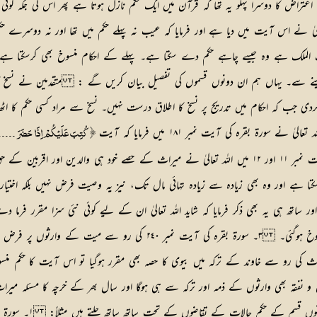
کا دوسرا پہلو یہ تھا کہ قرآن میں ایک حکم نازل ہوتا ہے پھر اس کی جگہ کوئی اور حک
الیٰ نے اس آیت میں دیا ہے اور فرمایا کہ عیب نہ پہلے حکم میں تھا اور نہ دوسر
مالک الملک ہے وہ جیسے چاہے حکم دے سکتا ہے۔ پہلے کے احکام منسوخ بھی کرسکتا 
 سے۔ یہاں ہم ان دونوں قسموں کی تفصیل بیان کریں گے : متقدمین نے نسخ کا مفہ
دی جب کہ احکام میں تدریج پر نسخ کا اطلاق درست نہیں۔ نسخ سے مراد کسی حکم کا اٹھ
 تعالیٰ نے سورۃ بقرہ کی آیت نمبر ١٨١ میں فرمایا کہ آیت
﴿ کُتِبَ عَلَیْکُمْ اِذَا حَضَرَ ۔۔۔۔
کے حق میں مرنے سے پہلے وصیت کرنا فرض تھا۔ پھر جب سورۃ نساء کی آیت نمبر ١١ اور ١٢ میں اللہ تعالیٰ نے 
ور ساتھ ہی یہ بھی ذکر فرمایا کہ شاید اللہ تعالیٰ ان کے لیے کوئی نئی سزا مقرر فرم
کوڑے مارنے کا ذکر ہے تو اس حکم سے پہلی سزا کا حکم اٹھ گیا۔ یعنی وہ منسو
 کی رو سے خاوند کے ترکہ میں بیوی کا حصہ بھی مقرر ہوگیا تو اس آیت کا حکم منس
فقہ بھی وارثوں کے ذمہ اور ترکہ سے ہی ہوگا اور سال بھر کے خرچہ کا مسئلہ میرا