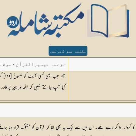
مکتبہ میں کھولیں
ترجمہ تیسیرالقرآن - مولان
ہم ج
کیا آپ جانتے نہیں کہ اللہ ہر چیز پر قادر
ا کردار ادا کر رہے تھے۔ ان میں سے ایک یہ بھی تھا کہ قرآن کو مشکوک قرار دیا جائ