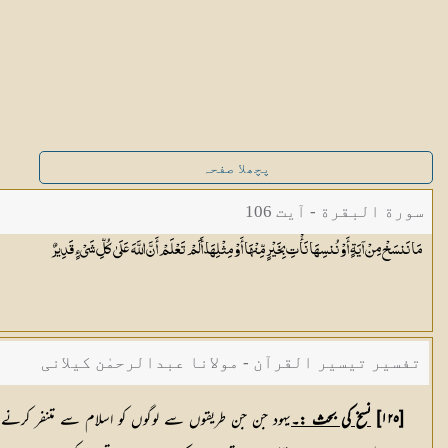
پچھلا صفحہ
سورة البقرة - آیت 106
مَا نَنسَخْ مِنْ آيَةٍ أَوْ نُنسِهَا نَأْتِ بِخَيْرٍ مِّنْهَا أَوْ مِثْلِهَا ۗ أَلَمْ تَعْلَمْ أَنَّ اللَّهَ عَلَىٰ كُلِّ شَيْءٍ
قَدِيرٌ
تفسیر تیسیر القرآن - مولانا عبدالرحمٰن کیلانی
[١٢٥]
نسخ کی بحث :۔
یہود جن جن طریقوں سے لوگوں کو اسلام سے متنفر کرنے ک