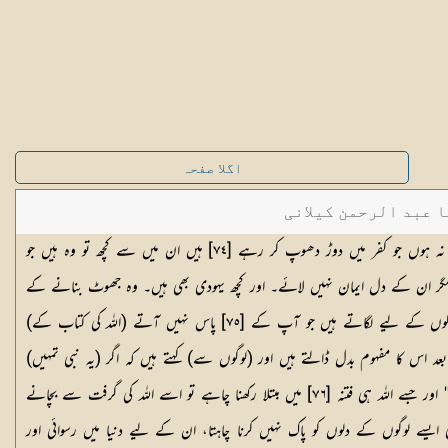
اگلا صفحہ
ا عبد الرحمن کیلانی
اے رسول ! آپ ان لوگوں سے غمزدہ نہ ہوں جو کفر میں دوڑ دھوپ کر رہے [٧٤] ہیں ان میں سے کچھ تو وہ ہیں جو
 مگر ان کے دل ایمان نہیں لائے۔ اور کچھ یہودی بھی ہیں۔ وہ جھوٹ بنانے کے
لیے کان لگاتے ہیں اور ان دوسرے لوگوں کے لیے لگاتے ہیں جو آپ کے [٧٥] پاس نہیں آتے (اللہ کی کتاب کے)
د اس کا مفہوم بدل ڈالتے ہیں اور (لوگوں سے) کہتے ہیں کہ اگر (یہ نبی تمہیں)
ایسا ایسا حکم دے تو مان لینا ورنہ نہ ماننا'' اور جسے اللہ ہی فتنہ [٧٦] میں مبتلا رکھنا چاہے تو اسے اللہ کی گرفت سے بچانے
 ایسے لوگوں کے دلوں کو پاک نہیں کرنا چاہتا، ان کے لیے دنیا میں رسوائی اور