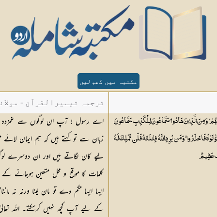
مکتبہ میں کھولیں
ترجمہ تیسیرالقرآن - مولان
وبُهُمْ ۛ وَمِنَ الَّذِينَ هَادُوا ۛ سَمَّاعُونَ لِلْكَذِبِ سَمَّاعُونَ
زبان سے تو کہتے ہیں کہ ہم ایمان لائے
تَوْهُ فَاحْذَرُوا ۚ وَمَن يُرِدِ اللَّهُ فِتْنَتَهُ فَلَن تَمْلِكَ لَهُ
بٌ
عَظِيمٌ
کلمات کا موقع و محل متعین ہوجانے کے بع
کے لیے آپ کچھ نہیں کرسکتے۔ اللہ تعالیٰ