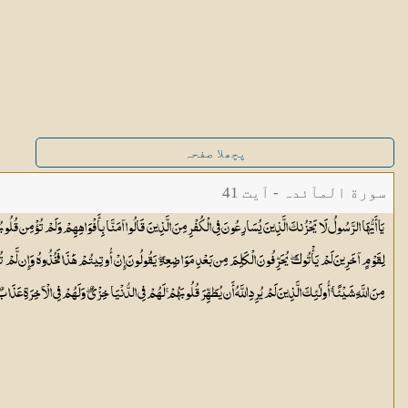
پچھلا صفحہ
سورة المآئدہ - آیت 41
يَا أَيُّهَا الرَّسُولُ لَا يَحْزُنكَ الَّذِينَ يُسَارِعُونَ فِي الْكُفْرِ مِنَ الَّذِينَ قَالُوا آمَنَّا بِأَفْوَاهِهِمْ وَلَمْ تُؤْمِن قُلُ
لِقَوْمٍ آخَرِينَ لَمْ يَأْتُوكَ ۖ يُحَرِّفُونَ الْكَلِمَ مِن بَعْدِ مَوَاضِعِهِ ۖ يَقُولُونَ إِنْ أُوتِيتُمْ هَٰذَا فَخُذُوهُ وَإِن لَّمْ تُؤْ
مِنَ اللَّهِ شَيْئًا ۚ أُولَٰئِكَ الَّذِينَ لَمْ يُرِدِ اللَّهُ أَن يُطَهِّرَ قُلُوبَهُمْ ۚ لَهُمْ فِي الدُّنْيَا خِزْيٌ ۖ وَلَهُمْ فِي الْآخِرَةِ عَذَا