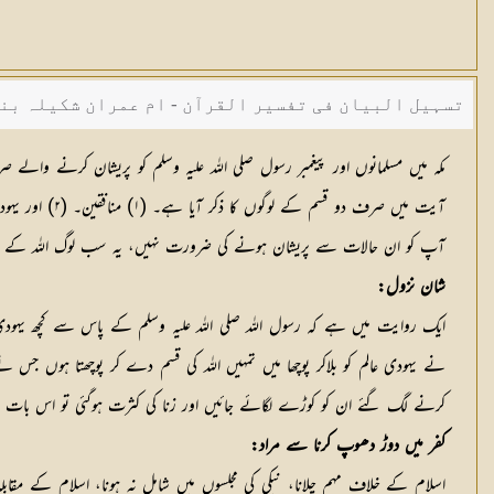
تسہیل البیان فی تفسیر القرآن - ام عمران شکیلہ بن
آیت میں صرف 
آپ کو ان حالات سے پریشان ہونے کی ضرورت نہیں، یہ سب لوگ اللہ کے علم م
شان نزول:
ایک روایت میں ہے کہ رسول اللہ صلی اللہ علیہ وسلم کے پاس سے کچھ یہو
نے یہودی عالم کو بلاکر پوچھا میں تمہیں اللہ کی قسم دے کر پوچھتا ہوں جس ن
کرنے لگ گئے ان کو کوڑے لگائے جائیں اور زنا کی کثرت ہوگئی تو اس بات پر متفق
کفر میں دوڑ دھوپ کرنا سے مراد:
اسلام کے خلاف مہم چلانا، نیکی کی مجلسوں میں شامل نہ ہونا، اسلام کے مقاب