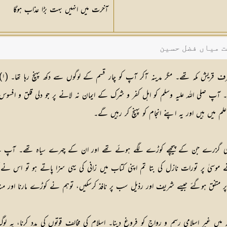
آخرت میں انہیں بہت بڑا عذاب ہوگا
ت میاں فضل حسین
دو قسم کے لوگوں کا ذکر آیا ہے۔ (۱) منافقین۔ (۲) اور یہود۔ آپ صلی اللہ علیہ وسلم کو اہل کفر و شرک کے ایمان نہ ل
یں ہیں اور یہ اپنے انجام کو پہنچ کر رہیں گے۔
دی گزرے جن کے پیچھے کوڑے لگے ہوئے تھے اور ان کے چہرے سیاہ تھے۔ آپ نے پوچ
ے موسیٰ پر تورات نازل کی بتا تم اپنی کتاب میں زانی کی یہی سزا پاتے ہو تو اس نے 
 ہوگئے جیسے شریف اور رذیل سب پر نافذ کرسکیں، توہم نے کوڑے مارنا اور منہ کالا کرنا 
لہ میں غیر اسلامی رسم و رواج کو فروغ دینا۔ اسلام کی مخالف قوتوں کی مدد کرنا، 