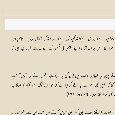
مکہ میں مسلمانوں اور پیغمبر رسول صلی اللہ علیہ وسلم کو پریشان کرنے والے صرف قریش مکہ تھے۔ مگر مدینہ آکر آپ کو چار قسم کے لوگوں سے دکھ پہنچ رہا تھا۔ (۱)منافقین۔ (۲) یہودی۔ (۳)مشرکین مکہ۔ (۴) اور مشرک قبائل عرب۔ تاہم اس
انے پر جو دلی قلق و افسوس ہوتا تھا، اس پر اللہ تعالیٰ اپنے پیغمبر کی تسلی کے لیے ہدایت فرمارہے ہیں کہ
ھا کیا تمہاری کتاب میں زانی کی یہ سزا ہے انھوں نے کہا ’’ہاں‘‘ آپ
کہا کہ نہیں بلکہ ہم نے یہ طے کر لیا ہے کہ جو معزز لوگ اس گناہ کا ارتکاب
نافذ کردیا۔ (ابو داؤد: ۴۴۴۹)
یہ لوگ جھوٹ کو سننے والے ہیں کفر میں تیزی کرتے ہیں آپ ان سے غم زدہ نہ