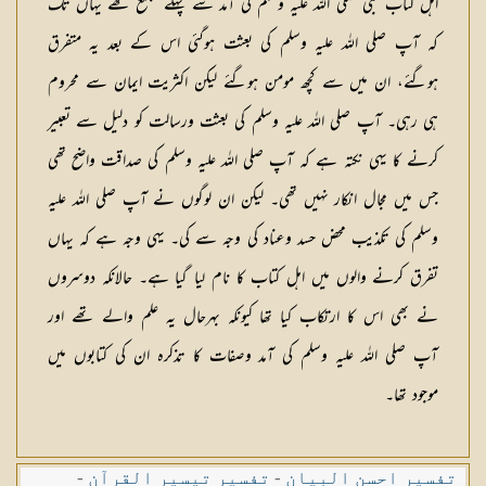
اہل كتاب نبی صلی اللہ علیہ وسلم كی آمد سے پہلے مجتمع تھے یہاں تك
كہ آپ صلی اللہ علیہ وسلم كی بعثت ہوگئی اس كے بعد یہ متفرق
ہوگئے، ان میں سے كچھ مومن ہوگئے لیكن اكثریت ایمان سے محروم
ہی رہی۔ آپ صلی اللہ علیہ وسلم كی بعثت ورسالت كو دلیل سے تعبیر
كرنے كا یہی نكتہ ہے كہ آپ صلی اللہ علیہ وسلم كی صداقت واضح تھی
جس میں مجال انكار نہیں تھی۔ لیكن ان لوگوں نے آپ صلی اللہ علیہ
وسلم كی تكذیب محض حسد وعناد كی وجہ سے كی۔ یہی وجہ ہے كہ یہاں
تفرق كرنے والوں میں اہل كتاب كا نام لیا گیا ہے۔ حالانكہ دوسروں
نے بھی اس كا ارتكاب كیا تھا كیونكہ بہرحال یہ علم والے تھے اور
آپ صلی اللہ علیہ وسلم كی آمد وصفات كا تذكرہ ان كی كتابوں میں
موجود تھا۔
تفسیر احسن البیان
-
تفسیر تیسیر القرآن
-