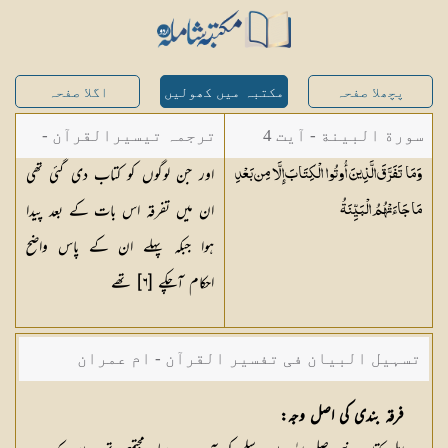
پچھلا صفحہ
مکتبہ میں کھولیں
اگلا صفحہ
سورة البينة - آیت 4
ترجمہ تیسیرالقرآن -
اور جن لوگوں کو کتاب دی گئی تھی
وَمَا تَفَرَّقَ الَّذِينَ أُوتُوا الْكِتَابَ إِلَّا مِن بَعْدِ
مولانا عبد الرحمن
ان میں تفرقہ اس بات کے بعد پیدا
مَا جَاءَتْهُمُ
الْبَيِّنَةُ
کیلانی
ہوا جبکہ پہلے ان کے پاس واضح
احکام آچکے [
٦
] تھے
تسہیل البیان فی تفسیر القرآن - ام عمران
شکیلہ بنت میاں فضل حسین
فرقہ بندی كی اصل وجہ: