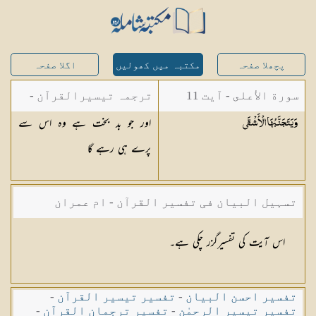
پچھلا صفحہ
مکتبہ میں کھولیں
اگلا صفحہ
سورة الأعلى - آیت 11
ترجمہ تیسیرالقرآن -
اور جو بد بخت ہے وہ اس سے
وَيَتَجَنَّبُهَا
الْأَشْقَى
مولانا عبد الرحمن
پرے ہی رہے گا
کیلانی
تسہیل البیان فی تفسیر القرآن - ام عمران
شکیلہ بنت میاں فضل حسین
اس آیت کی تفسیرگزر چکی ہے۔
تفسیر احسن البیان
-
تفسیر تیسیر القرآن
-
تفسیر تیسیر الرحمٰن
-
تفسیر ترجمان القرآن
-