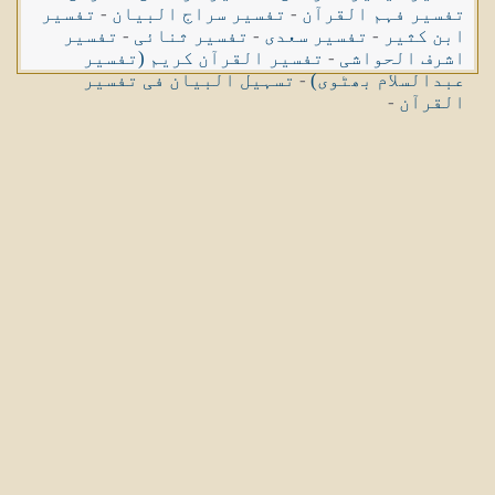
تفسیر فہم القرآن
-
تفسیر سراج البیان
-
تفسیر
ابن کثیر
-
تفسیر سعدی
-
تفسیر ثنائی
-
تفسیر
اشرف الحواشی
-
تفسیر القرآن کریم (تفسیر
عبدالسلام بھٹوی)
-
تسہیل البیان فی تفسیر
القرآن
-