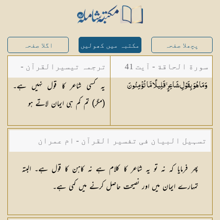
پچھلا صفحہ
مکتبہ میں کھولیں
اگلا صفحہ
سورة الحاقة - آیت 41
ترجمہ تیسیرالقرآن -
یہ کسی شاعر کا قول نہیں ہے۔
وَمَا هُوَ بِقَوْلِ شَاعِرٍ ۚ قَلِيلًا مَّا
تُؤْمِنُونَ
مولانا عبد الرحمن
(مگر) تم کم ہی ایمان لاتے ہو
کیلانی
تسہیل البیان فی تفسیر القرآن - ام عمران
شکیلہ بنت میاں فضل حسین
پھر فرمایا كہ نہ تو یہ شاعر كا كلام ہے نہ كاہن كا قول ہے۔ البتہ
تمہارے ایمان میں اور نصیحت حاصل كرنے میں كمی ہے۔