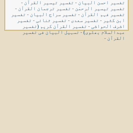
تفسیر احسن البیان
-
تفسیر تیسیر القرآن
-
تفسیر تیسیر الرحمٰن
-
تفسیر ترجمان القرآن
-
تفسیر فہم القرآن
-
تفسیر سراج البیان
-
تفسیر
ابن کثیر
-
تفسیر سعدی
-
تفسیر ثنائی
-
تفسیر
اشرف الحواشی
-
تفسیر القرآن کریم (تفسیر
عبدالسلام بھٹوی)
-
تسہیل البیان فی تفسیر
القرآن
-