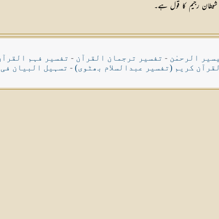
 یہ شیطان رجیم كا قول ہے۔
سیر الرحمٰن
-
تفسیر ترجمان القرآن
-
تفسیر فہم القرآن
قرآن کریم (تفسیر عبدالسلام بھٹوی)
-
تسہیل البیان فی 