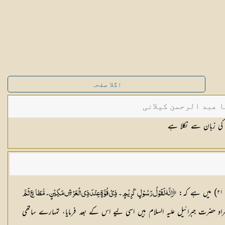
اگلا صفحہ
ا عبد الرحمن کیلانی
 کی زبان سے نکلا ہے
۔
۔
﴿اِنَّهٗ لَقَوْلُ رَسُوْلٍ كَرِيْمٍ
ذِيْ قُوَّةٍ عِنْدَ ذِي الْعَرْشِ مَكِيْنٍ
مُّطَاعٍ ثَمَّ
 حضرت جبرائیل علیہ السلام ہیں اسی لیے اس كے بعد فرمایا، تمہارے ساتھی