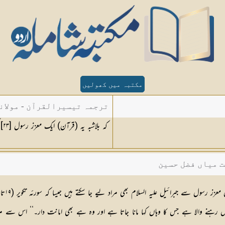
مکتبہ میں کھولیں
ترجمہ تیسیرالقرآن - مولان
کہ بلاشبہ یہ (قرآن) ایک معزز رسول [
٢٣
]
ت میاں فضل حسین
ول سے جبرائیل علیہ السلام بھی مراد لیے جا سكتے ہیں جیسا كہ سورئہ تكویر (۱۹تا ۲۱) میں ہے کہ:
نے والا ہے جس كا وہاں كہا مانا جاتا ہے اور وہ ہے بھی امانت دار۔‘‘ اس سے مراد