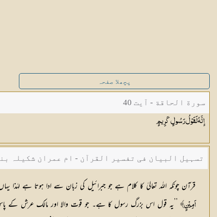
پچھلا صفحہ
سورة الحاقة - آیت 40
إِنَّهُ لَقَوْلُ رَسُولٍ
كَرِيمٍ
تسہیل البیان فی تفسیر القرآن - ام عمران شکیلہ بن
قرآن چونكہ اللہ تعالیٰ كا كلام ہے جو جبرائیل كی زبان سے ادا ہوتا ہے لہٰذا یہاں معزز رس
’’یہ قول اس بزرگ رسول كا ہے۔ جو قوت والا اور مالك عرش كے پاس رہ
اَمِيْنٍ﴾