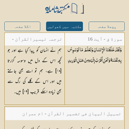
پچھلا صفحہ
مکتبہ میں کھولیں
اگلا صفحہ
سورة ق - آیت 16
ترجمہ تیسیرالقرآن -
ہم نے انسان کو پیدا کیا ہے اور جو
وَلَقَدْ خَلَقْنَا الْإِنسَانَ وَنَعْلَمُ مَا تُوَسْوِسُ
مولانا عبد الرحمن
کچھ اس کے دل میں وسوسہ گزرتا
بِهِ نَفْسُهُ ۖ وَنَحْنُ أَقْرَبُ إِلَيْهِ مِنْ حَبْلِ
الْوَرِيدِ
کیلانی
[
١٨
] ہے، ہم تو اسے بھی جانتے
ہیں اور اس کے گلے کی رگ سے
بھی زیادہ اسکے قریب [
١٩
] ہیں۔
تسہیل البیان فی تفسیر القرآن - ام عمران
شکیلہ بنت میاں فضل حسین