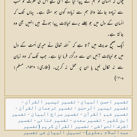
چوں کہ انسان کو ہم نے پیدا کیا ہے اسی لیے اس کی فطرت کو سب
سے زیادہ جاننے والا ہم سے زیادہ کون ہو سکتا ہے۔ یہاں تک کہ
انسان کے دل میں جو بھلے برے خیالات پیدا ہوتے ہیں انہیں بھی وہ
جانتا ہے۔
ایک صحیح حدیث میں آتا ہے کہ ’’اللہ تعالیٰ نے میری اُمت کے دل
میں جو خیالات آئیں ان سے درگزر فرما لیا ہے۔ جب تک کہ وہ زبان
سے نہ نکال لیں یا ان پر عمل نہ کریں۔ (بخاری: ۲۵۲۸، مسلم:
۱۲۰۷)
تفسیر احسن البیان
-
تفسیر تیسیر القرآن
-
تفسیر تیسیر الرحمٰن
-
تفسیر ترجمان القرآن
-
تفسیر فہم القرآن
-
تفسیر سراج البیان
-
تفسیر
ابن کثیر
-
تفسیر سعدی
-
تفسیر ثنائی
-
تفسیر
اشرف الحواشی
-
تفسیر القرآن کریم (تفسیر
عبدالسلام بھٹوی)
-
تسہیل البیان فی تفسیر