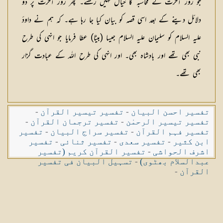
جو روز آخرت کے محاسبہ کا خیال نہیں رکھتے۔ پھر روز آخرت پر دو
دلائل دینے کے بعد اسی قصہ کو بیان کیا جا رہا ہے۔ کہ ہم نے داودٔ
علیہ السلام کو سلیمان علیہ السلام جیسا (بیٹا) عطا فرمایا جو انہی کی طرح
نبی بھی تھے اور بادشاہ بھی۔ اور انہی کی طرح اللہ کے عبادت گزار
بھی تھے۔
تفسیر احسن البیان
-
تفسیر تیسیر القرآن
-
تفسیر تیسیر الرحمٰن
-
تفسیر ترجمان القرآن
-
تفسیر فہم القرآن
-
تفسیر سراج البیان
-
تفسیر
ابن کثیر
-
تفسیر سعدی
-
تفسیر ثنائی
-
تفسیر
اشرف الحواشی
-
تفسیر القرآن کریم (تفسیر
عبدالسلام بھٹوی)
-
تسہیل البیان فی تفسیر
القرآن
-