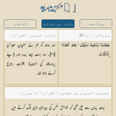
پچھلا صفحہ
مکتبہ میں کھولیں
اگلا صفحہ
سورة ص - آیت 30
ترجمہ تیسیرالقرآن -
اور داؤد کو ہم نے سلیمان عطا کیا
وَوَهَبْنَا لِدَاوُودَ سُلَيْمَانَ ۚ نِعْمَ الْعَبْدُ ۖ
مولانا عبد الرحمن
[
٣٨
]۔ وہ بہت اچھا بندہ اور (اپنے
إِنَّهُ
أَوَّابٌ
کیلانی
پروردگار کی طرف) بکثرت رجوع
کرنے والا تھا۔
تسہیل البیان فی تفسیر القرآن - ام عمران
شکیلہ بنت میاں فضل حسین
بات یہاں سے چلی تھی کہ خواہش نفس کی پیروی وہی لوگ کرتے ہیں