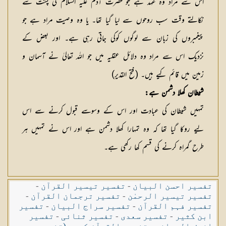
اس سے مراد وہ عہد ہے جو حضرت آدم علیہ السلام کی پشت سے
نکالتے وقت سب روحوں سے لیا گیا تھا۔ یا وہ وصیت مراد ہے جو
پیغمبروں کی زبان سے لوگوں کوکی جاتی رہی ہے۔ اور بعض کے
نزدیک اس سے مراد وہ دلائل عقلیہ میں جو اللہ تعالیٰ نے آسمان و
زمین میں قائم کیے ہیں۔ (فتح القدیر)
شیطان کھلا دشمن ہے:
تمہیں شیطان کی عبادت اور اس کے وسوسے قبول کرنے سے اس
لیے روکا گیا تھا کہ وہ تمہارا کھلا دشمن ہے اور اس نے تمہیں ہر
طرح گمراہ کرنے کی قسم کھا رکھی ہے۔
تفسیر احسن البیان
-
تفسیر تیسیر القرآن
-
تفسیر تیسیر الرحمٰن
-
تفسیر ترجمان القرآن
-
تفسیر فہم القرآن
-
تفسیر سراج البیان
-
تفسیر
ابن کثیر
-
تفسیر سعدی
-
تفسیر ثنائی
-
تفسیر