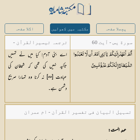
پچھلا صفحہ
مکتبہ میں کھولیں
اگلا صفحہ
سورة يس - آیت 60
ترجمہ تیسیرالقرآن -
اے بنی آدم! کیا میں نے تمہیں
أَلَمْ أَعْهَدْ إِلَيْكُمْ يَا بَنِي آدَمَ أَن لَّا تَعْبُدُوا
مولانا عبد الرحمن
تاکید نہیں کی تھی کہ شیطان کی
الشَّيْطَانَ ۖ إِنَّهُ لَكُمْ عَدُوٌّ
مُّبِينٌ
کیلانی
عبادت [٥٥] نہ کرنا وہ تمہارا صریح
دشمن ہے۔
تسہیل البیان فی تفسیر القرآن - ام عمران
شکیلہ بنت میاں فضل حسین
عہدِ الست: