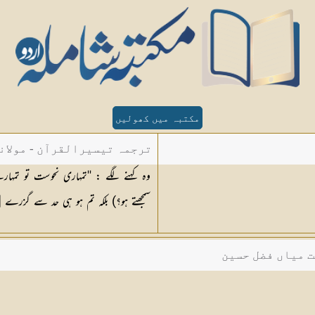
مکتبہ میں کھولیں
ترجمہ تیسیرالقرآن - مولان
سمجھتے ہو؟) بلکہ تم ہو ہی حد سے گزرے [٢١] ہوئے لوگ۔
ت میاں فضل حسین