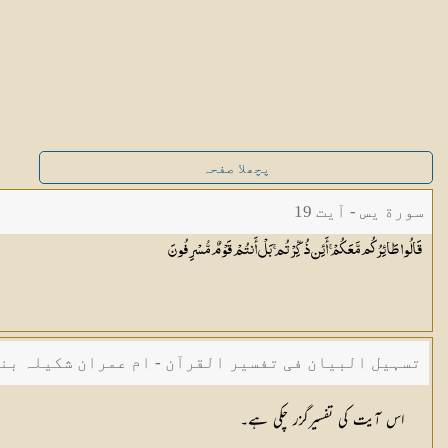
پچھلا صفحہ
سورة يس - آیت 19
قَالُوا طَائِرُكُم مَّعَكُمْ ۚ أَئِن ذُكِّرْتُم ۚ بَلْ أَنتُمْ قَوْمٌ
مُّسْرِفُونَ
تسہیل البیان فی تفسیر القرآن - ام عمران شکیلہ بن
اس آیت کی تفسیرگزر چکی ہے۔