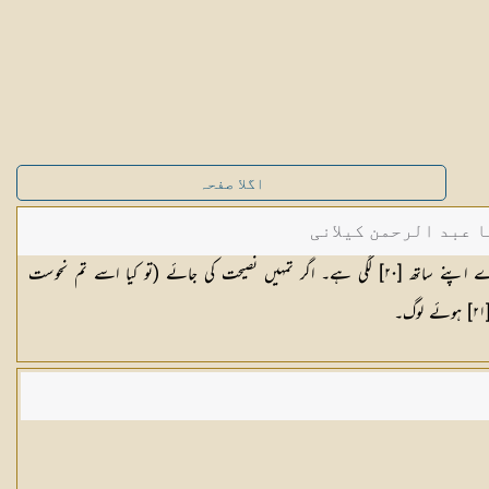
اگلا صفحہ
ا عبد الرحمن کیلانی
وہ کہنے لگے : ''تمہاری نحوست تو تمہارے اپنے ساتھ [٢٠] لگی ہے۔ اگر تمہیں نصیحت کی جائے (تو کیا اسے تم نحوست