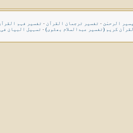
سیر الرحمٰن
-
تفسیر ترجمان القرآن
-
تفسیر فہم القرآن
قرآن کریم (تفسیر عبدالسلام بھٹوی)
-
تسہیل البیان فی 