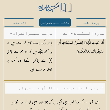
پچھلا صفحہ
مکتبہ میں کھولیں
اگلا صفحہ
سورة العنكبوت - آیت 4
ترجمہ تیسیرالقرآن -
یا جو لوگ برے کام کر رہے ہیں وہ
أَمْ حَسِبَ الَّذِينَ يَعْمَلُونَ السَّيِّئَاتِ أَن
مولانا عبد الرحمن
یہ سمجھ بیٹھے ہیں کہ وہ ہم سے بازی
يَسْبِقُونَا ۚ سَاءَ مَا
يَحْكُمُونَ
کیلانی
[٤] لے جائیں گے؟ وہ کیسا برا
فیصلہ کر رہے ہیں
تسہیل البیان فی تفسیر القرآن - ام عمران
شکیلہ بنت میاں فضل حسین
اس آیت کے دومطلب ہیں ایک یہ کہ جوایمان نہیں لائے وہ بھی یہ