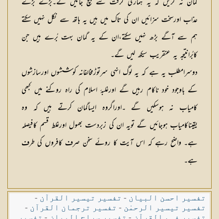
گمان نہ کریں کہ یہ ہماری گرفت سے بچ جائیں گے۔بڑے بڑے
عذاب اورسخت سزائیں ان کی تاک میں ہیں یہ ہاتھ سے نکل نہیں سکتے
ہم سے آگے بڑھ نہیں سکتے،ان کے یہ گمان بہت بُرے ہیں جن
کابُرانتیجہ یہ عنقریب سیکھ لیں گے۔
دوسرامطلب یہ ہے کہ یہ لوگ انہی سرتوڑمخالفانہ کوششوں اورسازشوں
کے باوجود خود ناکام رہیں گے اورغلبۂ اسلام کی راہ روکنے میں کبھی
کامیاب نہ ہوسکیں گے ۔اوراگروہ ایساگمان کرتے ہیں کہ وہ
یقیناکامیاب ہوجائیں گے تویہ ان کی زبردست بھول اورغلط قسم کافیصلہ
ہے۔ واضح رہے کہ اس آیت کا روئے سخن صرف کافروں کی طرف
ہے۔
تفسیر احسن البیان
-
تفسیر تیسیر القرآن
-
تفسیر تیسیر الرحمٰن
-
تفسیر ترجمان القرآن
-
تفسیر فہم القرآن
-
تفسیر سراج البیان
-
تفسیر