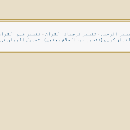
سیر الرحمٰن
-
تفسیر ترجمان القرآن
-
تفسیر فہم القرآن
قرآن کریم (تفسیر عبدالسلام بھٹوی)
-
تسہیل البیان فی 