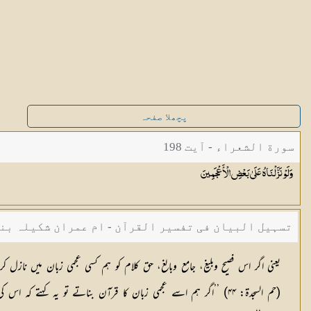
پچھلا صفحہ
سورة الشعراء - آیت 198
وَلَوْ نَزَّلْنَاهُ عَلَىٰ بَعْضِ
الْأَعْجَمِينَ
تسہیل البیان فی تفسیر القرآن - ام عمران شکیلہ بن
یعنی اگر اس فصیح وبلیغ، جامع وبالغ، حق کلام کو ہم کسی عجمی زبان میں نازل ک
(حم السجدۃ: ۴۴) ’’اگر ہم اسے عجمی زبان کا قرآن بناتے تو یہ کہ