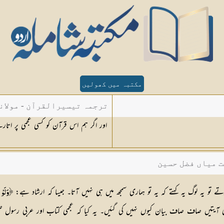
مکتبہ میں کھولیں
ترجمہ تیسیرالقرآن - مولان
اور اگر ہم اس قرآن کو کسی عجمی پر اتار
ت میاں فضل حسین
رتے تو یہ لوگ یہ کہتے کہ یہ تو ہماری سمجھ میں ہی نہیں آتا۔ جیسا کہ ارشاد ہے:
﴿وَ لَوْ ج
تے کہ اس کی آیتیں صاف صاف بیان کیوں نہیں کی گئیں۔ یہ کیا کہ عجمی کتاب اور عربی رسو