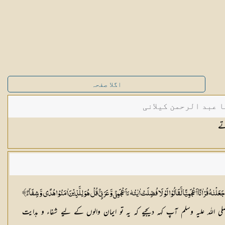
اگلا صفحہ
ا عبد الرحمن کیلانی
تے
َعَلْنٰهُ قُرْاٰنًا اَعْجَمِيًّا لَّقَالُوْا لَوْ لَا فُصِّلَتْ اٰيٰتُهٗ ءَاَعْجَمِيٌّ وَّ عَرَبِيٌّ قُلْ هُوَ لِلَّذِيْنَ اٰمَنُوْا هُدًى وَّ شِفَآءٌ﴾
ل صلی اللہ علیہ وسلم آپ کہہ دیجیے کہ یہ تو ایمان والوں کے لیے شفاء و ہدایت