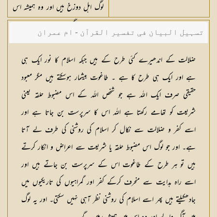
لوگ اہل دوزخ ہیں اور وہ ہمیشہ اس
میں رہیں گے
تسہیل البیان فی تفسیر القرآن - ام عمران
شکیلہ بنت میاں فضل حسین
ضلالت کے اندھیرے کئی طرح کے ہیں جبکہ اسلام کا نور ایک ہی
ہے اور ایک ہی طرح کا ہے ۔ طاغوت بیشمار ہوسکتے ہیں مگر معبود
حقیقی صرف ایک اللہ ہے جو شخص اللہ کے اس مضبوط حلقہ یعنی
شریعت کو تھامے رکھتا ہے اللہ اس کا سرپرست بن جاتا ہے اور
اسے کفر و ضلالت سے نکال کر اسلام کی روشنی کی طرف لے آتا
ہے۔ اور جو لوگ اس مضبوط حلقہ یا شریعت سے اعراض و انکار کرتے
ہیں تو ہر طرح کے طاغوت اس کے سرپرست بن جاتے ہیں اور
اسے راہ ہدایت سے منحرف کرکے کفر اور گمراہیوں کی تاریکیوں میں
جادھکیلتے ہیں پھر اسے اسلام کی روشنی نظر آہی نہیں سکتی۔ اور یہ لوگ