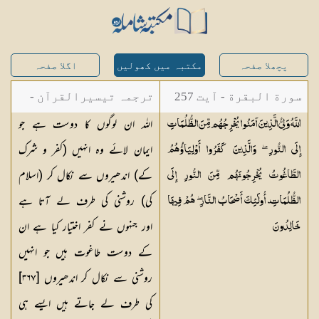
پچھلا صفحہ
مکتبہ میں کھولیں
اگلا صفحہ
سورة البقرة - آیت 257
ترجمہ تیسیرالقرآن -
اللہ ان لوگوں کا دوست ہے جو
اللَّهُ وَلِيُّ الَّذِينَ آمَنُوا يُخْرِجُهُم مِّنَ الظُّلُمَاتِ
مولانا عبد الرحمن
ایمان لائے وہ انہیں (کفر و شرک
إِلَى النُّورِ ۖ وَالَّذِينَ كَفَرُوا أَوْلِيَاؤُهُمُ
کیلانی
کے) اندھیروں سے نکال کر (اسلام
الطَّاغُوتُ يُخْرِجُونَهُم مِّنَ النُّورِ إِلَى
کی) روشنی کی طرف لے آتا ہے
الظُّلُمَاتِ ۗ أُولَٰئِكَ أَصْحَابُ النَّارِ ۖ هُمْ فِيهَا
اور جنہوں نے کفر اختیار کیا ہے ان
خَالِدُونَ
کے دوست طاغوت ہیں جو انہیں
روشنی سے نکال کر اندھیروں [٣٦٧]
کی طرف لے جاتے ہیں ایسے ہی