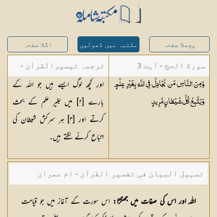
پچھلا صفحہ
مکتبہ میں کھولیں
اگلا صفحہ
سورة الحج - آیت 3
ترجمہ تیسیرالقرآن -
اور کچھ لوگ ایسے ہیں جو اللہ کے
وَمِنَ النَّاسِ مَن يُجَادِلُ فِي اللَّهِ بِغَيْرِ عِلْمٍ
مولانا عبد الرحمن
بارے [٢] میں بغیر علم کے بحث
وَيَتَّبِعُ كُلَّ شَيْطَانٍ
مَّرِيدٍ
کیلانی
کرتے اور [٣] ہر سرکش شیطان کی
اتباع کرنے لگتے ہیں۔
تسہیل البیان فی تفسیر القرآن - ام عمران
شکیلہ بنت میاں فضل حسین
اللہ اور اس کی صفات میں جھگڑا:
اس سورت کے آغاز میں جو قیامت