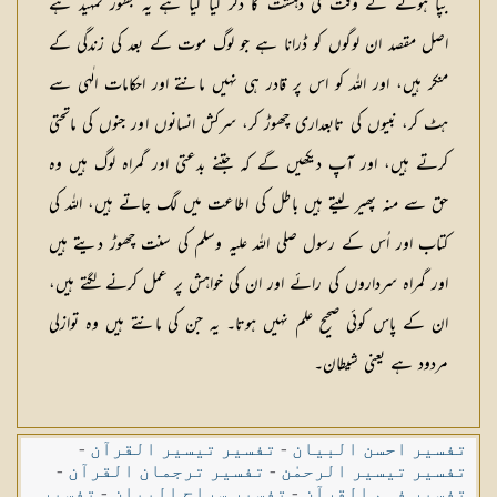
بپا ہونے کے وقت کی دہشت کا ذکر کیا گیا ہے یہ بطور تمہید ہے
اصل مقصد ان لوگوں کو ڈرانا ہے جو لوگ موت کے بعد کی زندگی کے
منکر ہیں، اور اللہ کو اس پر قادر ہی نہیں مانتے اور احکامات الٰہی سے
ہٹ کر، نبیوں کی تابعداری چھوڑ کر، سرکش انسانوں اور جنوں کی ماتحتی
کرتے ہیں، اور آپ دیکھیں گے کہ جتنے بدعتی اور گمراہ لوگ ہیں وہ
حق سے منہ پھیر لیتے ہیں باطل کی اطاعت میں لگ جاتے ہیں، اللہ کی
کتاب اور اُس کے رسول صلی اللہ علیہ وسلم کی سنت چھوڑ دیتے ہیں
اور گمراہ سرداروں کی رائے اور ان کی خواہش پر عمل کرنے لگتے ہیں،
ان کے پاس کوئی صحیح علم نہیں ہوتا۔ یہ جن کی مانتے ہیں وہ توازلی
مردود ہے یعنی شیطان۔
تفسیر احسن البیان
-
تفسیر تیسیر القرآن
-
تفسیر تیسیر الرحمٰن
-
تفسیر ترجمان القرآن
-
تفسیر فہم القرآن
-
تفسیر سراج البیان
-
تفسیر