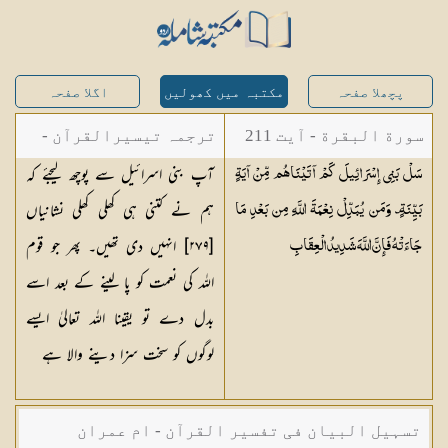
پچھلا صفحہ
مکتبہ میں کھولیں
اگلا صفحہ
سورة البقرة - آیت 211
ترجمہ تیسیرالقرآن -
آپ بنی اسرائیل سے پوچھ لیجئے کہ
سَلْ بَنِي إِسْرَائِيلَ كَمْ آتَيْنَاهُم مِّنْ آيَةٍ
مولانا عبد الرحمن
ہم نے کتنی ہی کھلی کھلی نشانیاں
بَيِّنَةٍ ۗ وَمَن يُبَدِّلْ نِعْمَةَ اللَّهِ مِن بَعْدِ مَا
کیلانی
[٢٧٩] انہیں دی تھیں۔ پھر جو قوم
جَاءَتْهُ فَإِنَّ اللَّهَ شَدِيدُ
الْعِقَابِ
اللہ کی نعمت کو پا لینے کے بعد اسے
بدل دے تو یقینا اللہ تعالیٰ ایسے
لوگوں کو سخت سزا دینے والا ہے
تسہیل البیان فی تفسیر القرآن - ام عمران