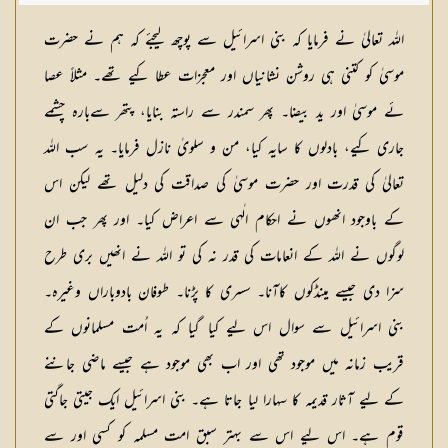
شکیلہ بنت میاں فضل حسین
اللہ تعالیٰ نے فرمایا کہ بنی اسرائیل سے پوچھ لیجئے کہ ہم نے حضرت
موسیٰ کو کتنی ہی روشن نشانیاں اور معجزات عطا کیے تھے۔ مثلاً عصا
ئے موسیٰ اور ید بیضا۔ پھر سمندر سے راستہ بنایا، پتھر سےبارہ چشمے
جاری کیے، بادلوں کا سایہ كیا، من و سلویٰ نازل فرمایا۔ یہ سب اللہ
تعالیٰ کی قدرت اور حضرت موسیٰ کی صداقت کی دلیل تھے لیکن اس
کے باوجود انھوں نے احکام الٰہی سے اعراض کیا۔ اور پھر جب ان
لوگوں نے اللہ کے انعامات کی قدر نہ کی تو اللہ نے انھیں بری طرح
سزا دی جیسے مینڈکوں کاآنا۔ سسری کا پڑنا۔ طوفان بادوباراں وغیرہ۔
بنی اسرائیل سے سوال اس لیے کیا گیا کہ یہ اُمت مسلمانوں کے
قریب زمانہ میں موجود تھی اور اب بھی موجود ہے جیسے ماضی جاننے
کے لیے آثار قدیمہ کا سہارا لیا جاتا ہے۔ بنی اسرائیل ایک جیتی جاگتی
قوم ہے۔ اس لیے اس سے بہتر سبق امت مسلمہ کو کسی اور سے