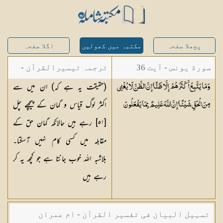
پچھلا صفحہ
مکتبہ میں کھولیں
اگلا صفحہ
سورة یونس - آیت 36
ترجمہ تیسیرالقرآن -
(حقیقت یہ ہے کہ) ان میں سے
وَمَا يَتَّبِعُ أَكْثَرُهُمْ إِلَّا ظَنًّا ۚ إِنَّ الظَّنَّ لَا يُغْنِي
مولانا عبد الرحمن
اکثر لوگ قیاس و گمان کے پیچھے چل
مِنَ الْحَقِّ شَيْئًا ۚ إِنَّ اللَّهَ عَلِيمٌ بِمَا
يَفْعَلُونَ
کیلانی
[٥١] رہے ہیں حالانکہ گمان حق کے
مقابلہ میں کسی کام نہیں آسکتا۔
بلاشبہ اللہ خوب جانتا ہے جو کچھ یہ کر
رہے ہیں
تسہیل البیان فی تفسیر القرآن - ام عمران