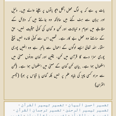
شکیلہ بنت میاں فضل حسین
بات یہ ہے کہ یہ لوگ محض اٹکل پچو باتوں پر چلنے والے ہیں۔ دلیل
اور برہان سے ہٹ گئے ہیں حالانکہ وہ جانتے ہیں کہ دلائل کے
مقابلے میں اوہام و خیالات اور ظن و گمان کی کوئی حیثیت نہیں، حق
کے سامنے وہ محض بے کار ہے۔ تمھیں اس سے کوئی فائدہ نہیں پہنچ
سکتا۔ اللہ تعالیٰ ایسے لوگوں کے اعمال سے باخبر ہے وہ انھیں پوری
پوری سزا دے گا قرآن میں ظن، یقین اور گمان دونوں معنی میں
استعمال ہوا ہے۔ بیان ظن گمان کے معنی میں استعمال ہوا ہے۔ (ظن
سے مراد کسی چیز کی بنیاد علم پر نہیں بلکہ گمان یا قیاس پر ہو) (تیسیر
القران)
تفسیر احسن البیان
-
تفسیر تیسیر القرآن
-
تفسیر تیسیر الرحمٰن
-
تفسیر ترجمان القرآن
-
تفسیر فہم القرآن
-
تفسیر سراج البیان
-
تفسیر