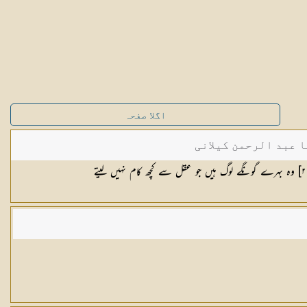
اگلا صفحہ
ا عبد الرحمن کیلانی