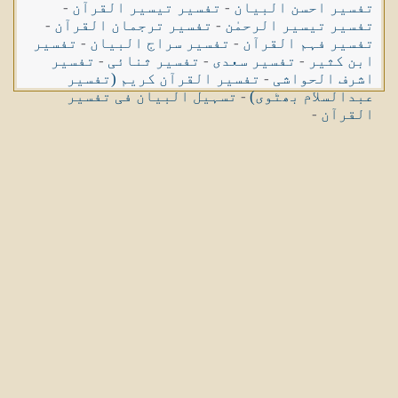
تفسیر احسن البیان
-
تفسیر تیسیر القرآن
-
تفسیر تیسیر الرحمٰن
-
تفسیر ترجمان القرآن
-
تفسیر فہم القرآن
-
تفسیر سراج البیان
-
تفسیر
ابن کثیر
-
تفسیر سعدی
-
تفسیر ثنائی
-
تفسیر
اشرف الحواشی
-
تفسیر القرآن کریم (تفسیر
عبدالسلام بھٹوی)
-
تسہیل البیان فی تفسیر
القرآن
-