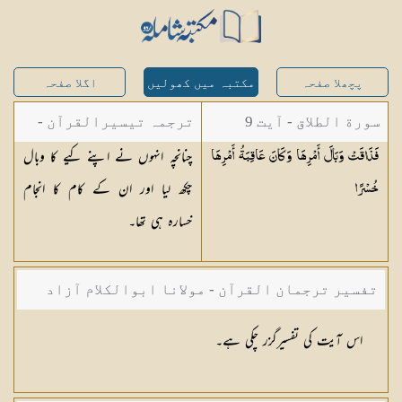
پچھلا صفحہ
مکتبہ میں کھولیں
اگلا صفحہ
سورة الطلاق - آیت 9
ترجمہ تیسیرالقرآن -
چنانچہ انہوں نے اپنے کیے کا وبال
فَذَاقَتْ وَبَالَ أَمْرِهَا وَكَانَ عَاقِبَةُ أَمْرِهَا
مولانا عبد الرحمن
چکھ لیا اور ان کے کام کا انجام
خُسْرًا
کیلانی
خسارہ ہی تھا۔
تفسیر ترجمان القرآن - مولانا ابوالکلام آزاد
اس آیت کی تفسیرگزر چکی ہے۔