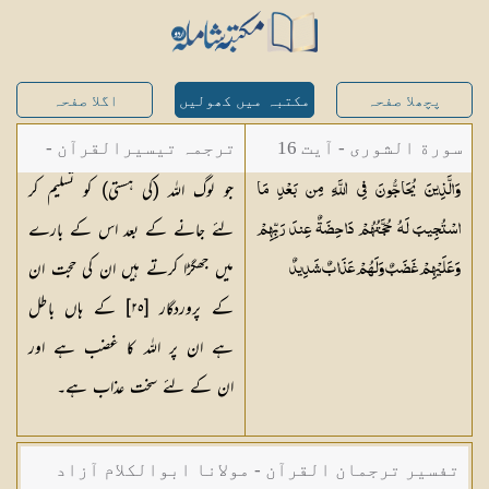
پچھلا صفحہ
مکتبہ میں کھولیں
اگلا صفحہ
سورة الشورى - آیت 16
ترجمہ تیسیرالقرآن -
جو لوگ اللہ (کی ہستی) کو تسلیم کر
وَالَّذِينَ يُحَاجُّونَ فِي اللَّهِ مِن بَعْدِ مَا
مولانا عبد الرحمن
لئے جانے کے بعد اس کے بارے
اسْتُجِيبَ لَهُ حُجَّتُهُمْ دَاحِضَةٌ عِندَ رَبِّهِمْ
کیلانی
میں جھگڑا کرتے ہیں ان کی حجت ان
وَعَلَيْهِمْ غَضَبٌ وَلَهُمْ عَذَابٌ
شَدِيدٌ
کے پروردگار [
٢٥
] کے ہاں باطل
ہے ان پر اللہ کا غضب ہے اور
ان کے لئے سخت عذاب ہے۔
تفسیر ترجمان القرآن - مولانا ابوالکلام آزاد