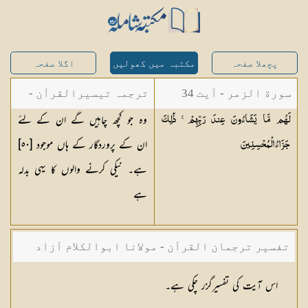
پچھلا صفحہ
مکتبہ میں کھولیں
اگلا صفحہ
سورة الزمر - آیت 34
ترجمہ تیسیرالقرآن -
وہ جو کچھ چاہیں گے ان کے لئے
لَهُم مَّا يَشَاءُونَ عِندَ رَبِّهِمْ ۚ ذَٰلِكَ
مولانا عبد الرحمن
ان کے پروردگار کے ہاں موجود [
٥٠
]
جَزَاءُ
الْمُحْسِنِينَ
کیلانی
ہے۔ نیکی کرنے والوں کا یہی بدلہ
ہے
تفسیر ترجمان القرآن - مولانا ابوالکلام آزاد
اس آیت کی تفسیرگزر چکی ہے۔