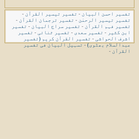
تفسیر احسن البیان
-
تفسیر تیسیر القرآن
-
تفسیر تیسیر الرحمٰن
-
تفسیر ترجمان القرآن
-
تفسیر فہم القرآن
-
تفسیر سراج البیان
-
تفسیر
ابن کثیر
-
تفسیر سعدی
-
تفسیر ثنائی
-
تفسیر
اشرف الحواشی
-
تفسیر القرآن کریم (تفسیر
عبدالسلام بھٹوی)
-
تسہیل البیان فی تفسیر
القرآن
-