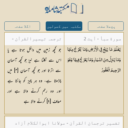
پچھلا صفحہ
مکتبہ میں کھولیں
اگلا صفحہ
سورة سبأ - آیت 2
ترجمہ تیسیرالقرآن -
جو کچھ زمین میں داخل ہوتا ہے یا
يَعْلَمُ مَا يَلِجُ فِي الْأَرْضِ وَمَا يَخْرُجُ مِنْهَا
مولانا عبد الرحمن
اس سے نکلتا ہے نیز جو کچھ آسمان
وَمَا يَنزِلُ مِنَ السَّمَاءِ وَمَا يَعْرُجُ فِيهَا ۚ وَهُوَ
کیلانی
سے اترتا اور جو کچھ آسمان [٣] میں
الرَّحِيمُ
الْغَفُورُ
چڑھتا ہے، وہ ہر چیز کو جانتا ہے
اور وہ رحم کرنے والا ہے اور
معاف [٤] کرنے والا ہے
تفسیر ترجمان القرآن - مولانا ابوالکلام آزاد