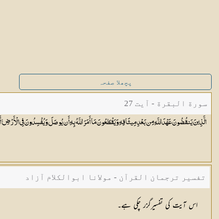
پچھلا صفحہ
سورة البقرة - آیت 27
الَّذِينَ يَنقُضُونَ عَهْدَ اللَّهِ مِن بَعْدِ مِيثَاقِهِ وَيَقْطَعُونَ مَا أَمَرَ اللَّهُ بِهِ أَن يُوصَلَ وَيُفْسِدُونَ فِي الْأَرْضِ ۚ 
تفسیر ترجمان القرآن - مولانا ابوالکلام آزاد
اس آیت کی تفسیرگزر چکی ہے۔