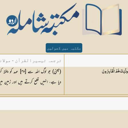
مکتبہ میں کھولیں
ترجمہ تیسیرالقرآن - مولان
(یعنی) جو لوگ الل
أُولَٰئِكَ هُمُ
الْخَاسِرُونَ
دیا ہے، انہیں قطع کرتے ہیں اور زمین م