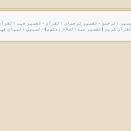
سیر الرحمٰن
-
تفسیر ترجمان القرآن
-
تفسیر فہم القرآن
قرآن کریم (تفسیر عبدالسلام بھٹوی)
-
تسہیل البیان فی 