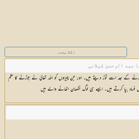
اگلا صفحہ
ا عبد الرحمن کیلانی
ہ سے [٣٥] عہد کو پختہ کرنے کے بعد اسے توڑ دیتے ہیں۔ اور جن چیزوں کو اللہ تعالیٰ نے جوڑنے کا حکم
یں فساد بپا کرتے ہیں۔ ایسے ہی لوگ نقصان اٹھانے والے ہیں