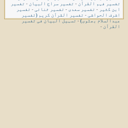
تفسیر فہم القرآن
-
تفسیر سراج البیان
-
تفسیر
ابن کثیر
-
تفسیر سعدی
-
تفسیر ثنائی
-
تفسیر
اشرف الحواشی
-
تفسیر القرآن کریم (تفسیر
عبدالسلام بھٹوی)
-
تسہیل البیان فی تفسیر
القرآن
-