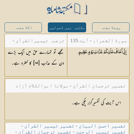
پچھلا صفحہ
مکتبہ میں کھولیں
اگلا صفحہ
سورة الشعراء - آیت 135
ترجمہ تیسیرالقرآن -
مجھے تو تمہارے حق میں ایک بڑے
إِنِّي أَخَافُ عَلَيْكُمْ عَذَابَ يَوْمٍ
عَظِيمٍ
مولانا عبد الرحمن
دن کے عذاب [٨٥] کا خطرہ ہے۔
کیلانی
تفسیر ترجمان القرآن - مولانا ابوالکلام آزاد
اس آیت کی تفسیرگزر چکی ہے۔
تفسیر احسن البیان
-
تفسیر تیسیر القرآن
-
تفسیر تیسیر الرحمٰن
-
تفسیر ترجمان القرآن
-