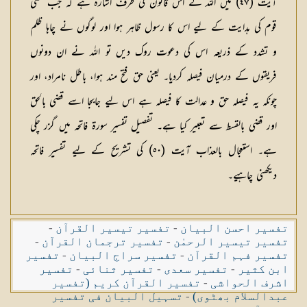
آیت (٤٧) میں اللہ کے اس قانون کی طرف اشارہ ہے کہ جب کسی
قوم کی ہدایت کے لیے اس کا رسول ظاہر ہوا اور لوگوں نے چاہا ظلم
و تشدد کے ذریعہ اس کی دعوت روک دیں تو اللہ نے ان دونوں
فریقوں کے درمیان فیصلہ کردیا۔ یعنی حق فتح مند ہوا، باطل نامراد، اور
چونکہ یہ فیصلہ حق و عدالت کا فیصلہ ہے اس لیے جابجا اسے قضی بالحق
اور قضی بالقسط سے تعبیر کیا ہے۔ تفصیل تفسیر سورۃ فاتحہ میں گزر چکی
ہے۔ استعجال بالعذاب آیت (٥٠) کی تشریح کے لیے تفسیر فاتحہ
دیکھنی چاہیے۔
تفسیر احسن البیان
-
تفسیر تیسیر القرآن
-
تفسیر تیسیر الرحمٰن
-
تفسیر ترجمان القرآن
-
تفسیر فہم القرآن
-
تفسیر سراج البیان
-
تفسیر
ابن کثیر
-
تفسیر سعدی
-
تفسیر ثنائی
-
تفسیر
اشرف الحواشی
-
تفسیر القرآن کریم (تفسیر
عبدالسلام بھٹوی)
-
تسہیل البیان فی تفسیر