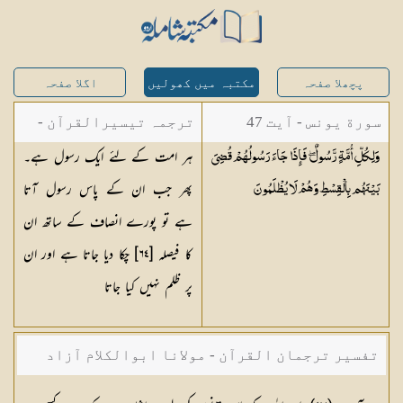
پچھلا صفحہ
مکتبہ میں کھولیں
اگلا صفحہ
سورة یونس - آیت 47
ترجمہ تیسیرالقرآن -
ہر امت کے لئے ایک رسول ہے۔
وَلِكُلِّ أُمَّةٍ رَّسُولٌ ۖ فَإِذَا جَاءَ رَسُولُهُمْ قُضِيَ
مولانا عبد الرحمن
پھر جب ان کے پاس رسول آتا
بَيْنَهُم بِالْقِسْطِ وَهُمْ لَا
يُظْلَمُونَ
کیلانی
ہے تو پورے انصاف کے ساتھ ان
کا فیصلہ [٦٤] چکا دیا جاتا ہے اور ان
پر ظلم نہیں کیا جاتا
تفسیر ترجمان القرآن - مولانا ابوالکلام آزاد