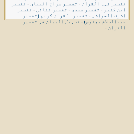
تفسیر فہم القرآن
-
تفسیر سراج البیان
-
تفسیر
ابن کثیر
-
تفسیر سعدی
-
تفسیر ثنائی
-
تفسیر
اشرف الحواشی
-
تفسیر القرآن کریم (تفسیر
عبدالسلام بھٹوی)
-
تسہیل البیان فی تفسیر
القرآن
-