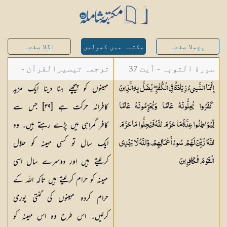
پچھلا صفحہ
مکتبہ میں کھولیں
اگلا صفحہ
سورة التوبہ - آیت 37
ترجمہ تیسیرالقرآن -
مہینوں کو پیچھے ہٹا دینا ایک مزید
إِنَّمَا النَّسِيءُ زِيَادَةٌ فِي الْكُفْرِ ۖ يُضَلُّ بِهِ الَّذِينَ
مولانا عبد الرحمن
کافرانہ حرکت ہے [٣٩] جس سے
كَفَرُوا يُحِلُّونَهُ عَامًا وَيُحَرِّمُونَهُ عَامًا
کیلانی
کافر گمراہی میں پڑے رہتے ہیں۔ وہ
لِّيُوَاطِئُوا عِدَّةَ مَا حَرَّمَ اللَّهُ فَيُحِلُّوا مَا حَرَّمَ
ایک سال تو کسی مہینہ کو حلال
اللَّهُ ۚ زُيِّنَ لَهُمْ سُوءُ أَعْمَالِهِمْ ۗ وَاللَّهُ لَا يَهْدِي
کرلیتے ہیں اور دوسرے سال اسی
الْقَوْمَ
الْكَافِرِينَ
مہینہ کو حرام کرلیتے ہیں تاکہ اللہ کے
حرام کردہ مہینوں کی گنتی پوری
کرلیں۔ اس طرح وہ اس مہینہ کو