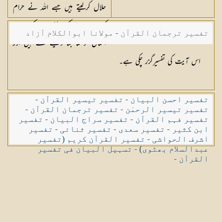
حلال کرلیتے ہیں جسے اللہ نے حرام
کیا تھا۔ ان کے لئے ان کے برے
تفسیر ترجمان القرآن - مولانا ابوالکلام آزاد
اعمال خوشنما بنا دیئے گئے ہیں اور
اللہ کافروں کو سیدھی راہ نہیں دکھاتا
اس آیت کی تفسیرگزر چکی ہے۔
تفسیر احسن البیان
-
تفسیر تیسیر القرآن
-
تفسیر تیسیر الرحمٰن
-
تفسیر ترجمان القرآن
-
تفسیر فہم القرآن
-
تفسیر سراج البیان
-
تفسیر
ابن کثیر
-
تفسیر سعدی
-
تفسیر ثنائی
-
تفسیر
اشرف الحواشی
-
تفسیر القرآن کریم (تفسیر
عبدالسلام بھٹوی)
-
تسہیل البیان فی تفسیر
القرآن
-