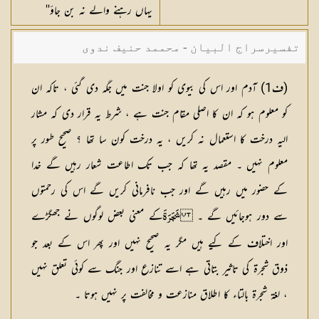
یہاں رہنے والے نہ بن جاؤ''
تفسیرسراج البیان - محممد حنیف ندوی
(
ف1
) آدم اور اس کی بیوی کو اولا جنت میں جگہ دی گئی ، تاکہ ان
کو معلوم ہو کہ ان کا اصلی مقام جنت ہے ، شرط یہ قرار دی کہ مشار
الیہ درخت کا استعمال نہ کریں ، یہ درخت کون سا تھا ؟ صحیح طور پر
معلوم نہیں ۔ مقصد یہ تھا کہ جب تک اطاعت شعار رہیں گے خدا
کے حضور میں رہیں گے اور جب نافرمانی کریں گے اس کی رحمتوں
سے دور ہوجائیں گے ۔
کے معنی بعض لوگوں نے جھگڑے
شَجَرَةَ
اور اختلاف کے کیے ہیں مگر یہ صحیح نہیں اور پھر اس کے بعد جو
ذوق شجرۃ کی تاثیر بتاتی ہے اسے تنازع اور جنگ سے کوئی تعلق نہیں
، لغۃ شجرۃ بالتاء کا اطلاق منازعت و مخالفت پر نہیں ہوتا ۔