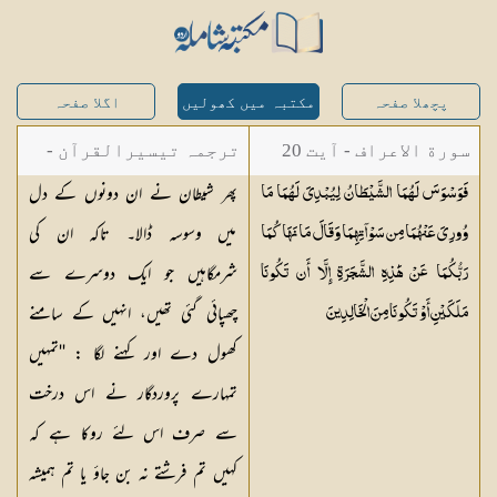
پچھلا صفحہ
مکتبہ میں کھولیں
اگلا صفحہ
سورة الاعراف - آیت 20
ترجمہ تیسیرالقرآن -
پھر شیطان نے ان دونوں کے دل
فَوَسْوَسَ لَهُمَا الشَّيْطَانُ لِيُبْدِيَ لَهُمَا مَا
مولانا عبد الرحمن
میں وسوسہ ڈالا۔ تاکہ ان کی
وُورِيَ عَنْهُمَا مِن سَوْآتِهِمَا وَقَالَ مَا نَهَاكُمَا
کیلانی
شرمگاہیں جو ایک دوسرے سے
رَبُّكُمَا عَنْ هَٰذِهِ الشَّجَرَةِ إِلَّا أَن تَكُونَا
چھپائی گئی تھیں، انہیں کے سامنے
مَلَكَيْنِ أَوْ تَكُونَا مِنَ
الْخَالِدِينَ
کھول دے اور کہنے لگا : ''تمہیں
تمہارے پروردگار نے اس درخت
سے صرف اس لئے روکا ہے کہ
کہیں تم فرشتے نہ بن جاؤ یا تم ہمیشہ