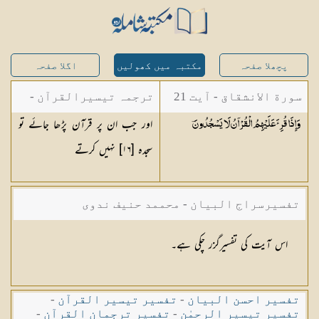
پچھلا صفحہ
مکتبہ میں کھولیں
اگلا صفحہ
سورة الانشقاق - آیت 21
ترجمہ تیسیرالقرآن -
اور جب ان پر قرآن پڑھا جائے تو
وَإِذَا قُرِئَ عَلَيْهِمُ الْقُرْآنُ لَا يَسْجُدُونَ
مولانا عبد الرحمن
سجدہ [
١٦
] نہیں کرتے
کیلانی
تفسیرسراج البیان - محممد حنیف ندوی
اس آیت کی تفسیرگزر چکی ہے۔
تفسیر احسن البیان
-
تفسیر تیسیر القرآن
-
تفسیر تیسیر الرحمٰن
-
تفسیر ترجمان القرآن
-