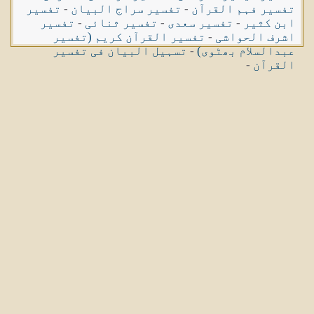
تفسیر فہم القرآن
-
تفسیر سراج البیان
-
تفسیر
ابن کثیر
-
تفسیر سعدی
-
تفسیر ثنائی
-
تفسیر
اشرف الحواشی
-
تفسیر القرآن کریم (تفسیر
عبدالسلام بھٹوی)
-
تسہیل البیان فی تفسیر
القرآن
-