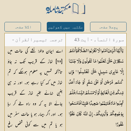
پچھلا صفحہ
مکتبہ میں کھولیں
اگلا صفحہ
سورة النسآء - آیت 43
ترجمہ تیسیرالقرآن -
اے ایمان والو! نشے کی حالت میں
يَا أَيُّهَا الَّذِينَ آمَنُوا لَا تَقْرَبُوا الصَّلَاةَ وَأَنتُمْ
مولانا عبد الرحمن
[٧٥] نماز کے قریب تک نہ جاؤ
سُكَارَىٰ حَتَّىٰ تَعْلَمُوا مَا تَقُولُونَ وَلَا جُنُبًا
کیلانی
تاآنکہ تمہیں یہ معلوم ہوسکے کہ تم
إِلَّا عَابِرِي سَبِيلٍ حَتَّىٰ تَغْتَسِلُوا ۚ وَإِن
نماز میں کہہ کیا رہے ہو۔ اور نہ ہی
كُنتُم مَّرْضَىٰ أَوْ عَلَىٰ سَفَرٍ أَوْ جَاءَ أَحَدٌ
جنبی نہائے بغیر نماز کے قریب
مِّنكُم مِّنَ الْغَائِطِ أَوْ لَامَسْتُمُ النِّسَاءَ فَلَمْ
جائے الا یہ کہ وہ راہ طے کر رہا
تَجِدُوا مَاءً فَتَيَمَّمُوا صَعِيدًا طَيِّبًا فَامْسَحُوا
ہو۔ اور اگر بیمار ہو یا حالت سفر میں
بِوُجُوهِكُمْ وَأَيْدِيكُمْ ۗ إِنَّ اللَّهَ كَانَ عَفُوًّا
ہو یا تم میں سے کوئی شخص رفع
غَفُورًا