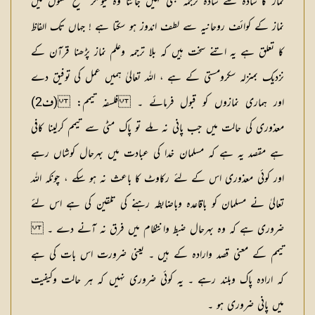
نماز کا سادہ سے سادہ ترجمہ بھی نہیں جانتا وہ کیونکر صحیح معنوں میں
نماز کے کوائف روحانیہ سے لطف اندوز ہو سکتا ہے ! جہاں تک الفاظ
کا تعلق ہے یہ اتنے سخت ہیں کہ بلا ترجمہ وعلم نماز پڑھنا قرآن کے
نزدیک بمنزلہ سکرومستی کے ہے ، اللہ تعالیٰ ہمیں عمل کی توفیق دے
اور ہماری نمازوں کو قبول فرمائے ۔
فلسفہ تیمم:
(
ف2
)
معذوری کی حالت میں جب پانی نہ ملے تو پاک مٹی سے تیمم کرلینا کافی
ہے مقصد یہ ہے کہ مسلمان خدا کی عبادت میں بہرحال کوشاں رہے
اور کوئی معذوری اس کے لئے رکاوٹ کا باعث نہ ہو سکے ، چونکہ اللہ
تعالیٰ نے مسلمان کو باقاعدہ وباضابطہ رہنے کی تلقین کی ہے اس لئے
ضروری ہے کہ وہ بہرحال ضبط وانتظام میں فرق نہ آنے دے ۔
تیمم کے معنی قصد وارادہ کے ہیں ۔ یعنی ضرورت اس بات کی ہے
کہ ارادہ پاک وبلند رہے ۔ یہ کوئی ضروری نہیں کہ ہر حالت وکیفیت
میں پانی ضروری ہو ۔