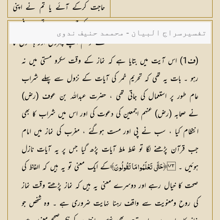
حاجت کرکے آئے یا تم نے اپنی
بیویوں کو چھوا ہو، پھر تمہیں پانی نہ
تفسیرسراج البیان - محممد حنیف ندوی
ملے تو تم اپنے چہروں اور ہاتھوں کا
[٧٦] مسح کرلو (اور نماز ادا کرلو) یقینا
(
ف1
) اس آیت میں بتایا ہے کہ نماز کے وقت سکرو مستی میں نہ
اللہ نرمی سے کام لینے والا اور بخشنے
رہو ۔ بات یہ تھی کہ تحریم خمر کی آیات کے نزول سے پہلے شراب
والا ہے۔
عام طور پر استعمال کی جاتی تھی ، حضرت عبداللہ بن عوف (رض)
نے صحابہ (رض) عنہم اجمعین کی دعوت کی اور اس میں شراب كا بھی
انتظام کیا ، سب نے پی اور مست ہوگئے ، مغرب کی نماز میں امام
جب قرآن پڑھنے لگا تو غلط ملط آیات پڑھ گیا جس پر یہ آیات نازل
ہوئیں ۔
کے ایک معنی تو یہ ہیں کہ الفاظ کی
﴿حَتَّى تَعْلَمُوا مَا تَقُولُونَ﴾
صحت کا خیال رہے اور دوسرے معنی یہ ہیں کہ نماز پڑھتے وقت نماز
کی روح ومعنویت سے واقف رہنا نہایت ضروری ہے ۔ وہ شخص جو