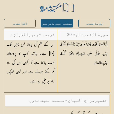
پچھلا صفحہ
مکتبہ میں کھولیں
اگلا صفحہ
سورة النجم - آیت 30
ترجمہ تیسیرالقرآن -
ان کے علم کی پرواز بس یہیں تک
ذَٰلِكَ مَبْلَغُهُم مِّنَ الْعِلْمِ ۚ إِنَّ رَبَّكَ هُوَ أَعْلَمُ
مولانا عبد الرحمن
[
٢٠
] ہے۔ بلاشبہ آپ کا پروردگار
بِمَن ضَلَّ عَن سَبِيلِهِ وَهُوَ أَعْلَمُ
کیلانی
خوب جانتا ہے کہ کون اس کی راہ
بِمَنِ
اهْتَدَىٰ
گم کئے ہوئے ہے اور کون ٹھیک
راہ پر چل رہا ہے۔
تفسیرسراج البیان - محممد حنیف ندوی