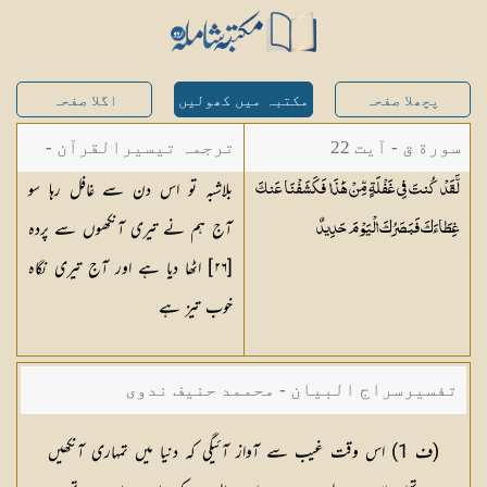
پچھلا صفحہ
مکتبہ میں کھولیں
اگلا صفحہ
سورة ق - آیت 22
ترجمہ تیسیرالقرآن -
بلاشبہ تو اس دن سے غافل رہا سو
لَّقَدْ كُنتَ فِي غَفْلَةٍ مِّنْ هَٰذَا فَكَشَفْنَا عَنكَ
مولانا عبد الرحمن
آج ہم نے تیری آنکھوں سے پردہ
غِطَاءَكَ فَبَصَرُكَ الْيَوْمَ
حَدِيدٌ
کیلانی
[
٢٦
] اٹھا دیا ہے اور آج تیری نگاہ
خوب تیز ہے
تفسیرسراج البیان - محممد حنیف ندوی
(
ف 1
) اس وقت غیب سے آواز آئیگی کہ دنیا میں تمہاری آنکھیں