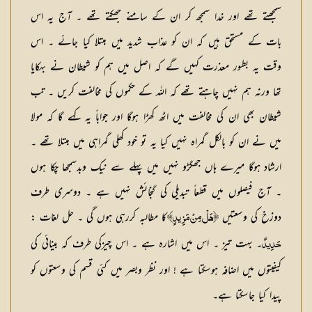
سمجھتے تھے اور خدا سمجھ کر ان کے سامنے جھکتے تھے ۔ آج یہ اس
بات کے مستحق ہیں کہ ان کو عذاب شدید میں مبتلا کیا جائے ۔ اس
وقت یہ بطور معذرت کہیں گے کہ اصل میں ہم کو شیطان نے بہکایا
تھا ورنہ ہم نہیں چاہتے تھے کہ اللہ کے حکموں کی مخالفت کریں ۔ تب
شیطان بھی ان کی مخالفت میں اٹھ کھڑا ہوگا اور جواباً یہ کہے گا کہ مولا
میں نے ان کو بالکل گمراہ نہیں کیا یہ تو خود کھلی گمراہی میں مبتلا تھے ۔
ارشاد ہوگا میرے ہاں جھگڑو نہیں میں پہلے سے نیک وبدسمجھا چکا ہوں
۔ آج فیصلوں میں قطعاً تبدیلی کی گنجائش نہیں ہے ۔ دوسری طرف
دوزخ کی وسعتیں
کا مطالبہ کررہی ہوں گی ۔
حل لغات
:
﴿هَلْ مِنْ مَزِيدٍ﴾
۔ بہت تیز ۔ اس میں اشارہ ہے ۔ اس چیزکی طرف کہ بینائی کی
حَدِيدٌ
کیفیتوں میں اضافہ ہوسکتا ہے ! اور نظر وبصر میں کئی قسم کی وسعتوں کو
پیدا کیا جاسکتا ہے۔