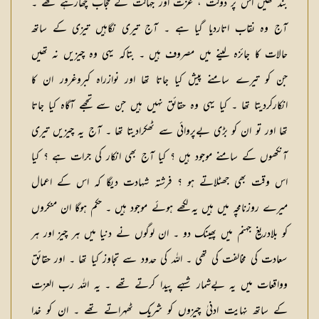
بند تھیں اس پر دولت ، عزت اور جہالت کے حجاب چھارہے تھے ۔
آج وہ نقاب اتاردیا گیا ہے ۔ آج تیری نگاہیں تیزی کے ساتھ
حالات کا جائزہ لینے میں مصروف ہیں ۔ بتاکہ یہی وہ چیزیں نہ تھیں
جن کو تیرے سامنے پیش کیا جاتا تھا اور نوازراہ کبروغرور ان کا
انکارکردیتا تھا ۔ کیا یہی وہ حقائق نہیں ہیں جن سے تجھے آگاہ کیا جاتا
تھا اور تو ان کو بڑی بےپروائی سے ٹھکرادیتا تھا ۔ آج یہ چیزیں تیری
آنکھوں کے سامنے موجود ہیں ؟ کیا آج بھی انکار کی جرات ہے ؟ کیا
اس وقت بھی جھٹلاتے ہو ؟ فرشتہ شہادت دیگا کہ اس کے اعمال
میرے روزنامچہ میں ہیں یہ لکھے ہوئے موجود ہیں ۔ حکم ہوگا ان منکروں
کو بلادریغ جہنم میں پھینک دو ۔ ان لوگوں نے دنیا میں ہر چیز اور ہر
سعادت کی مخالفت کی تھی ۔ اللہ کی حدود سے تجاوز کیا تھا ۔ اور حقائق
وواقعات میں یہ بےشمار شبہے پیدا کرتے تھے ۔ یہ اللہ رب العزت
کے ساتھ نہایت ادنیٰ چیزوں کو شریک ٹھہراتے تھے ۔ ان کو خدا