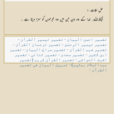
حل لغات
:
۔ خدا کے وہ دن جن میں وہ مجرموں کو سزا دیتا ہے ۔
أَيَّامَ اللَّهِ
تفسیر احسن البیان
-
تفسیر تیسیر القرآن
-
تفسیر تیسیر الرحمٰن
-
تفسیر ترجمان القرآن
-
تفسیر فہم القرآن
-
تفسیر سراج البیان
-
تفسیر
ابن کثیر
-
تفسیر سعدی
-
تفسیر ثنائی
-
تفسیر
اشرف الحواشی
-
تفسیر القرآن کریم (تفسیر
عبدالسلام بھٹوی)
-
تسہیل البیان فی تفسیر
القرآن
-