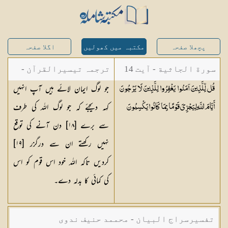
پچھلا صفحہ
مکتبہ میں کھولیں
اگلا صفحہ
سورة الجاثية - آیت 14
ترجمہ تیسیرالقرآن -
جو لوگ ایمان لائے ہیں آپ انہیں
قُل لِّلَّذِينَ آمَنُوا يَغْفِرُوا لِلَّذِينَ لَا يَرْجُونَ
مولانا عبد الرحمن
کہہ دیجئے کہ جو لوگ اللہ کی طرف
أَيَّامَ اللَّهِ لِيَجْزِيَ قَوْمًا بِمَا كَانُوا
يَكْسِبُونَ
کیلانی
سے برے [
١٨
] دن آنے کی توقع
نہیں رکھتے ان سے درگزر [
١٩
]
کردیں تاکہ اللہ خود اس قوم کو اس
کی کمائی کا بدلہ دے۔
تفسیرسراج البیان - محممد حنیف ندوی