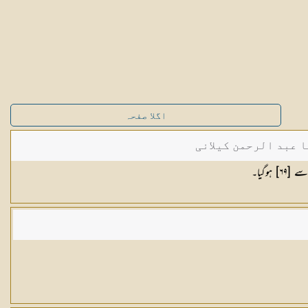
اگلا صفحہ
ا عبد الرحمن کیلانی
 سے [
٦٩
] ہوگیا۔