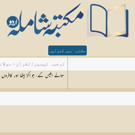
مکتبہ میں کھولیں
ترجمہ تیسیرالقرآن - مولان
سوائے ابلیس کے، جو اکڑ بیٹھا اور کافروں