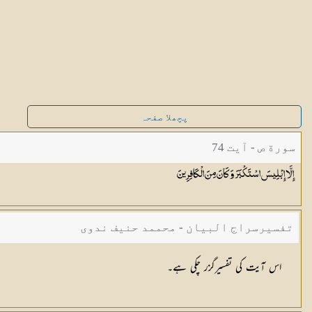
پچھلا صفحہ
سورة ص - آیت 74
إِلَّا إِبْلِيسَ اسْتَكْبَرَ وَكَانَ مِنَ
الْكَافِرِينَ
تفسیرسراج البیان - محممد حنیف ندوی
اس آیت کی تفسیرگزر چکی ہے۔