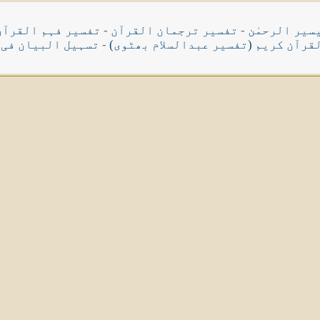
سیر الرحمٰن
-
تفسیر ترجمان القرآن
-
تفسیر فہم القرآن
قرآن کریم (تفسیر عبدالسلام بھٹوی)
-
تسہیل البیان فی 