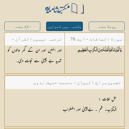
پچھلا صفحہ
مکتبہ میں کھولیں
اگلا صفحہ
سورة الصافات - آیت 76
ترجمہ تیسیرالقرآن -
اور انہیں اور ان کے گھر والوں کو
وَنَجَّيْنَاهُ وَأَهْلَهُ مِنَ الْكَرْبِ
الْعَظِيمِ
مولانا عبد الرحمن
شدید بے چینی سے نجات دی۔
کیلانی
تفسیرسراج البیان - محممد حنیف ندوی
حل لغات
:
۔ غم ۔ بےچینی اور اضطراب
الْكَرْبِ