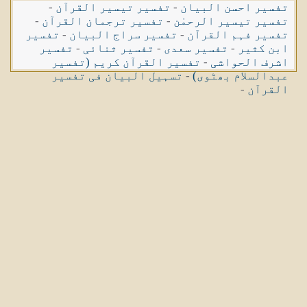
تفسیر احسن البیان
-
تفسیر تیسیر القرآن
-
تفسیر تیسیر الرحمٰن
-
تفسیر ترجمان القرآن
-
تفسیر فہم القرآن
-
تفسیر سراج البیان
-
تفسیر
ابن کثیر
-
تفسیر سعدی
-
تفسیر ثنائی
-
تفسیر
اشرف الحواشی
-
تفسیر القرآن کریم (تفسیر
عبدالسلام بھٹوی)
-
تسہیل البیان فی تفسیر
القرآن
-