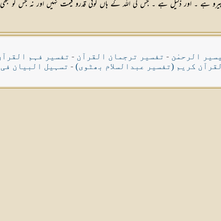
رو ہے ۔ اور ذلیل ہے ۔ جس کی اللہ کے ہاں کوئی قدرو قیمت نہیں اور نہ جس کو کبھی ت
سیر الرحمٰن
-
تفسیر ترجمان القرآن
-
تفسیر فہم القرآن
قرآن کریم (تفسیر عبدالسلام بھٹوی)
-
تسہیل البیان فی 