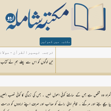
مکتبہ میں کھولیں
ترجمہ تیسیرالقرآن - مولان
جن لوگوں کو اس سے پہلے ہم نے کتاب (تورات) دی تھی و
گمراہ وہ شخص ہے جس کے سامنے کوئی اصول نہیں ۔ جس کی زندگی کا کوئی نصب العین نہی
کھایا پیا بچے جنے اور مرگئے ۔ ظالم اپنی رائے کو صائب اور صرف اپنے ارادوں کو درس