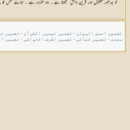
کو بہرطور معقول اور قرین دانش سمجھتا ہے ۔ وہ مغرور ہے ۔ ہوائے نفس کا پی
تفسیر احسن البیان
-
تفسیر تیسیر القرآن
-
تفسیر تی
سعدی
-
تفسیر ثنائی
-
تفسیر اشرف الحواشی
-
تفسیر ال