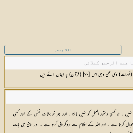
اگلا صفحہ
ا عبد الرحمن کیلانی
ہی اس [٧٠] (قرآن) پر ایمان لاتے ہیں
ں ۔ جو کسی دستور العمل کو نہیں مانتا ۔ اور پھر خواہشات نفس کے اور کسی
ت خیال کرتا ہے ۔ اور اللہ کے احکام سے روگردانی کرتا ہے ۔ اور اپنی ہی بات