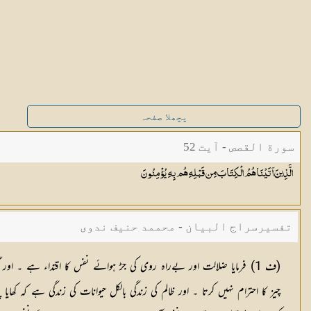
پچھلا صفحہ
سورة القصص - آیت 52
الَّذِينَ آتَيْنَاهُمُ الْكِتَابَ مِن قَبْلِهِ هُم بِهِ
يُؤْمِنُونَ
تفسیرسراج البیان - محممد حنیف ندوی
(
ف 1
) فرمایا ضلالت اور بےراہ روی کی جڑ ہوائے نفس کا اقتداء ہے ۔ اور 
چیز کا احترام نہیں کرتا ۔ اور ظالم کی زندگی بالکل حیوانات کی زندگی ہے کہ 