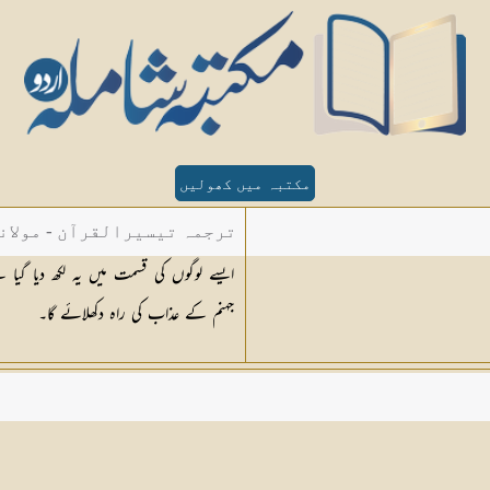
مکتبہ میں کھولیں
ترجمہ تیسیرالقرآن - مولان
ایسے لوگوں کی قسمت میں یہ لکھ دیا گی
جہنم کے عذاب کی راہ دکھلائے گا۔