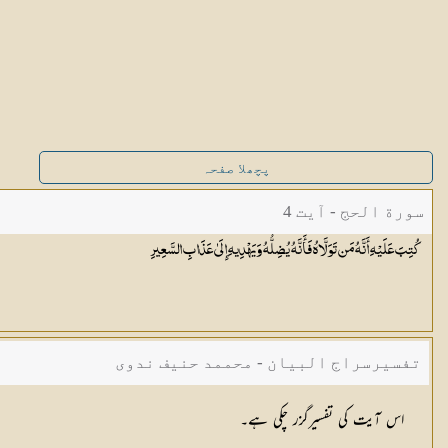
پچھلا صفحہ
سورة الحج - آیت 4
كُتِبَ عَلَيْهِ أَنَّهُ مَن تَوَلَّاهُ فَأَنَّهُ يُضِلُّهُ وَيَهْدِيهِ إِلَىٰ عَذَابِ
السَّعِيرِ
تفسیرسراج البیان - محممد حنیف ندوی
اس آیت کی تفسیرگزر چکی ہے۔