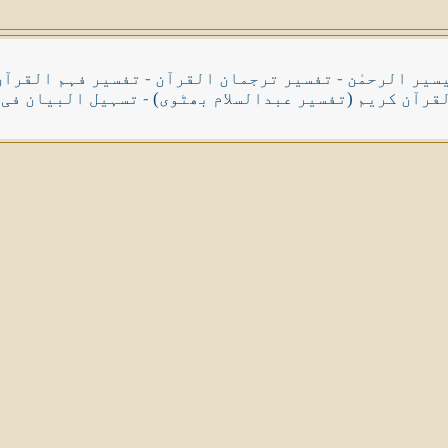
سیر الرحمٰن
-
تفسیر ترجمان القرآن
-
تفسیر فہم القرآن
قرآن کریم (تفسیر عبدالسلام بھٹوی)
-
تسہیل البیان فی 