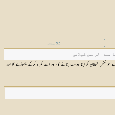
اگلا صفحہ
ا عبد الرحمن کیلانی
ا ہے جو شخص شیطان کو اپنا دوست بنائے گا، وہ اسے گمراہ کرکے چھوڑے گا اور