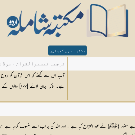
مکتبہ میں کھولیں
ترجمہ تیسیرالقرآن - مولان
ہے۔ تاکہ ایمان لانے [١٠٧] والوں کے ایمان کو مضبوط بنا دے اور مسلمانوں کے لئے ہدایت اور بشارت ہے
 ہے حضور (ﷺ) نے خود اختراع کیا ہے ، اور اللہ کی جانب اسے منسوب کردیا ہے ا