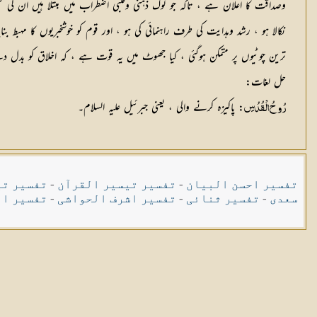
وصداقت کا اعلان ہے ، تاکہ جو لوگ ذہنی وقلبی اضطراب میں مبتلا ہیں ان
نکالا ہو ، رشد وہدایت کی طرف راہنمائی کی ہو ، اور قوم کو خوشخبریوں کا مہبط 
ترین چوٹیوں پر متمکن ہوگئی ، کیا جھوٹ میں یہ قوت ہے ، کہ اخلاق کو بدل 
حل لغات
:
: پاکیزہ کرنے والی ، یعنی جبرئیل علیہ السلام۔
رُوحُ الْقُدُسِ
تفسیر احسن البیان
-
تفسیر تیسیر القرآن
-
تفسیر تی
سعدی
-
تفسیر ثنائی
-
تفسیر اشرف الحواشی
-
تفسیر ال