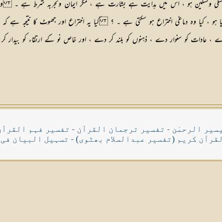
 کی تسلی وتسکین ہو ، اس میں ہدایت ہے بشارت ہے ، مگر ایمان وتجربہ شرط ہے ۔
بنایا ہو ، کیا وہ دماغی اختراع ہو سکتی ہے ۔ ؟ کیا یہ اختراع اور جھوٹ کا نتیجہ ہے کہ
دے ، عادات کو سنوار دے ، ذہنوں کو بلند کر دے ، اور خاص نو کے ارتقاء کو بیدار ک
سیر الرحمٰن
-
تفسیر ترجمان القرآن
-
تفسیر فہم القرآن
قرآن کریم (تفسیر عبدالسلام بھٹوی)
-
تسہیل البیان فی 