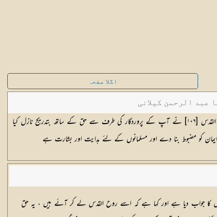
اگلا صفحہ
ا عبد الرحمن کیلانی
آپ ان سے کہئے کہ اس قرآن کو روح القدس [١٠٦] نے آپ کے پروردگار کی طرف سے حق کے ساتھ بتدریج نازل کیا
س کا جواب دیا ہے اور کہا ہے کہ اسے روح القدس لے کر آئے ہیں ، یہ حق