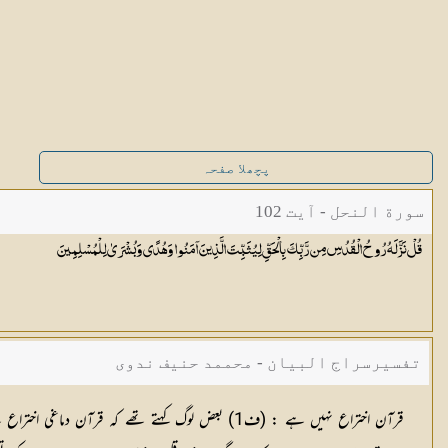
پچھلا صفحہ
سورة النحل - آیت 102
قُلْ نَزَّلَهُ رُوحُ الْقُدُسِ مِن رَّبِّكَ بِالْحَقِّ لِيُثَبِّتَ الَّذِينَ آمَنُوا وَهُدًى وَبُشْرَىٰ
لِلْمُسْلِمِينَ
تفسیرسراج البیان - محممد حنیف ندوی
قرآن اختراع نہیں ہے
: (
ف1
) بعض لوگ کہتے تھے کہ قرآن دماغی اختراع