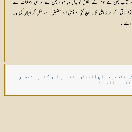
 وہ کتاب جس نے قوم کے اخلاق کو بدل دیا ہو ، جس نے گمراہی وضلالت سے
 قوم ترقی کے فراز اعلی تک پہنچ گئی ؟ پستی اور حضیض سے نکل کر ایمان کی بلند
ر دے ۔
-
تفسیر سراج البیان
-
تفسیر ابن کثیر
-
تفسیر
تفسیر القرآن
-