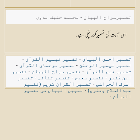
تفسیرسراج البیان - محممد حنیف ندوی
اس آیت کی تفسیرگزر چکی ہے۔
تفسیر احسن البیان
-
تفسیر تیسیر القرآن
-
تفسیر تیسیر الرحمٰن
-
تفسیر ترجمان القرآن
-
تفسیر فہم القرآن
-
تفسیر سراج البیان
-
تفسیر
ابن کثیر
-
تفسیر سعدی
-
تفسیر ثنائی
-
تفسیر
اشرف الحواشی
-
تفسیر القرآن کریم (تفسیر
عبدالسلام بھٹوی)
-
تسہیل البیان فی تفسیر
القرآن
-