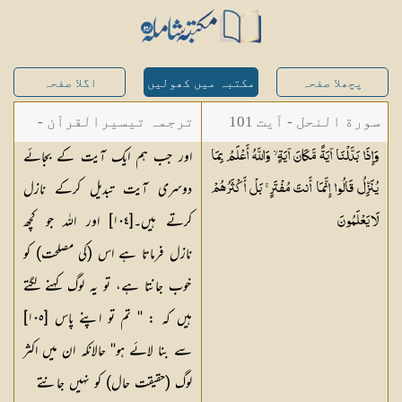
پچھلا صفحہ
مکتبہ میں کھولیں
اگلا صفحہ
سورة النحل - آیت 101
ترجمہ تیسیرالقرآن -
اور جب ہم ایک آیت کے بجائے
وَإِذَا بَدَّلْنَا آيَةً مَّكَانَ آيَةٍ ۙ وَاللَّهُ أَعْلَمُ بِمَا
مولانا عبد الرحمن
دوسری آیت تبدیل کرکے نازل
يُنَزِّلُ قَالُوا إِنَّمَا أَنتَ مُفْتَرٍ ۚ بَلْ أَكْثَرُهُمْ
کیلانی
کرتے ہیں۔[١٠٤] اور اللہ جو کچھ
لَا
يَعْلَمُونَ
نازل فرماتا ہے اس (کی مصلحت) کو
خوب جانتا ہے، تو یہ لوگ کہنے لگتے
ہیں کہ : '' تم تو اپنے پاس [١٠٥]
سے بنا لائے ہو'' حالانکہ ان میں اکثر
لوگ (حقیقت حال) کو نہیں جانتے